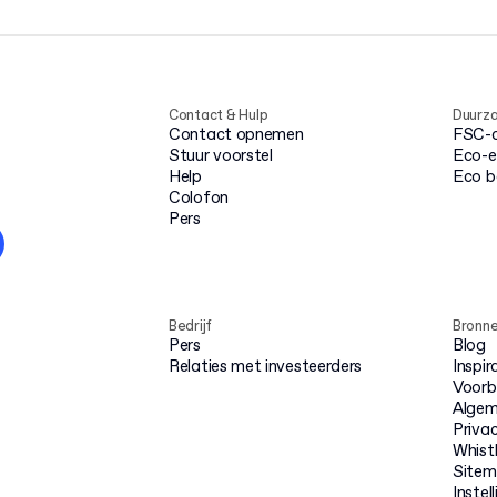
Contact & Hulp
Duurz
Contact opnemen
FSC-ce
Stuur voorstel
Eco-e
Help
Eco 
Colofon
Pers
Bedrijf
Bronn
Pers
Blog
Relaties met investeerders
Inspir
Voorb
Algem
Priva
Whist
Site
Instel