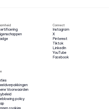
aamheid
Connect
rtificering
Instagram
igenschappen
X
badge
Pinterest
Tiktok
LinkedIn
YouTube
Facebook
en
aties
eeldverpakkingen
ene Voorwaarden
cybeleid
leblowing policy
map
lingen cookies