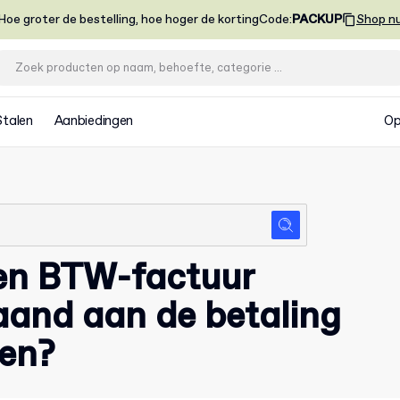
Hoe groter de bestelling, hoe hoger de korting
Code
:
PACKUP
Shop n
Stalen
Aanbiedingen
Op
een BTW-factuur
aand aan de betaling
en?