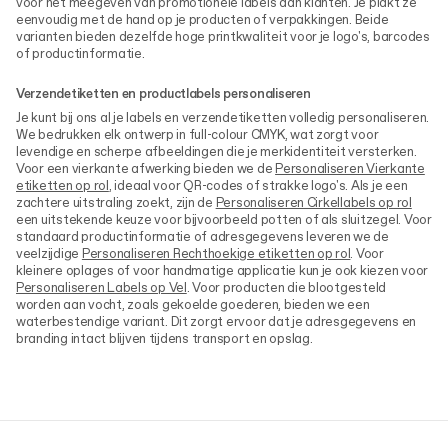
voor het meegeven van promotionele labels aan klanten. Je plakt ze
eenvoudig met de hand op je producten of verpakkingen. Beide
varianten bieden dezelfde hoge printkwaliteit voor je logo's, barcodes
of productinformatie.
Verzendetiketten en productlabels personaliseren
Je kunt bij ons al je labels en verzendetiketten volledig personaliseren.
We bedrukken elk ontwerp in full-colour CMYK, wat zorgt voor
levendige en scherpe afbeeldingen die je merkidentiteit versterken.
Voor een vierkante afwerking bieden we de
Personaliseren Vierkante
etiketten op rol
, ideaal voor QR-codes of strakke logo's. Als je een
zachtere uitstraling zoekt, zijn de
Personaliseren Cirkellabels op rol
een uitstekende keuze voor bijvoorbeeld potten of als sluitzegel. Voor
standaard productinformatie of adresgegevens leveren we de
veelzijdige
Personaliseren Rechthoekige etiketten op rol
. Voor
kleinere oplages of voor handmatige applicatie kun je ook kiezen voor
Personaliseren Labels op Vel
. Voor producten die blootgesteld
worden aan vocht, zoals gekoelde goederen, bieden we een
waterbestendige variant. Dit zorgt ervoor dat je adresgegevens en
branding intact blijven tijdens transport en opslag.