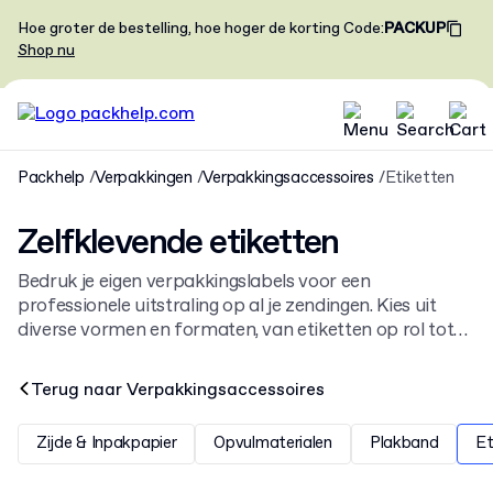
Hoe groter de bestelling, hoe hoger de korting
Code
:
PACKUP
Shop nu
Packhelp
Verpakkingen
Verpakkingsaccessoires
Etiketten
Zelfklevende etiketten
Bedruk je eigen verpakkingslabels voor een
professionele uitstraling op al je zendingen. Kies uit
diverse vormen en formaten, van etiketten op rol tot
vellen. Deze labels zijn een essentieel onderdeel van
onze
verpakkingsaccessoires
en maken je merk direct
Terug naar
Verpakkingsaccessoires
herkenbaar.
Zijde & Inpakpapier
Opvulmaterialen
Plakband
Et