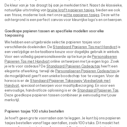
De kleur van je tas draagt bij aan je merkidentiteit. Naast de klassieke,
natuurlijke uitstraling van
bruine kraft papieren tasjes
, bieden we ook
een frisse, moderne look met onze
witte papieren tasjes
. Deze witte
achtergrond is een perfect canvas voor kleurrijke logo's en ontwerpen.
Goedkope papieren tassen en specifieke modellen voor elke
toepassing
We hebben een uitgebreide selectie papieren tasjes voor
verschillende doeleinden. De
Standaard Papieren Tas met Handvat
is
een veelzijdige en betaalbare keuze voor dagelijks gebruik in winkels.
Voor een volledig gepersonaliseerde optie kun je de
Personaliseren
Papieren Tas met Handvat
online ontwerpen met je eigen logo. Zoek
je iets voor cadeaus? De
Standaard Papieren Cadeautas
heeft een
elegante afwerking, terwijl de
Personaliseren Papieren Cadeautas
je
de mogelijkheid geeft een unieke boodschap toe te voegen. Voor de
horeca is er de
Standaard Papieren Takeaway Voedselzak met
Handvat
, speciaal ontworpen voor maaltijdbezorging. En voor een
eenvoudige, handvatloze oplossing is er de
Standaard Papieren Tas
.
Deze goedkope papieren tassen combineer je eenvoudig met jouw
merkstijl.
Papieren tasjes 100 stuks bestellen
Je hoeft geen grote voorraden aan te leggen. Je kunt bij ons papieren
tasjes bestellen vanaf lage aantallen, zoals 100 stuks. Dit maakt het