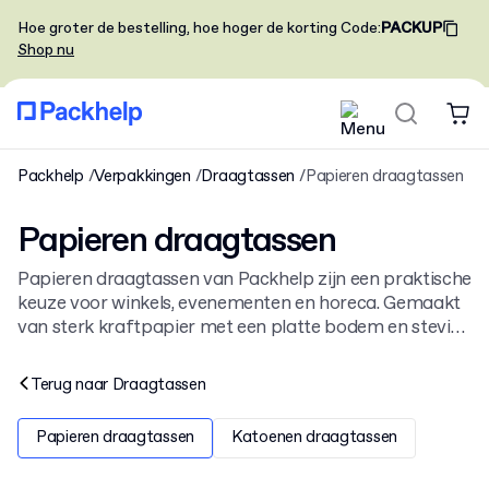
Hoe groter de bestelling, hoe hoger de korting
Code
:
PACKUP
Shop nu
Packhelp
Verpakkingen
Draagtassen
Papieren draagtassen
Papieren draagtassen
Papieren draagtassen van Packhelp zijn een praktische
keuze voor winkels, evenementen en horeca. Gemaakt
van sterk kraftpapier met een platte bodem en stevige
handvatten, zijn ze ideaal voor allerlei producten.
Verken het volledige assortiment
draagtassen
en vind
Terug naar
Draagtassen
de juiste tas voor jouw merk.
Papieren draagtassen
Katoenen draagtassen