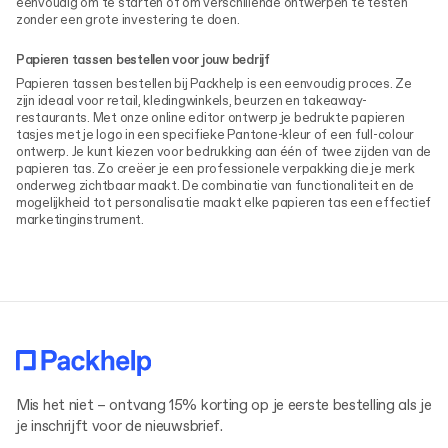
eenvoudig om te starten of om verschillende ontwerpen te testen
zonder een grote investering te doen.
Papieren tassen bestellen voor jouw bedrijf
Papieren tassen bestellen bij Packhelp is een eenvoudig proces. Ze
zijn ideaal voor retail, kledingwinkels, beurzen en takeaway-
restaurants. Met onze online editor ontwerp je bedrukte papieren
tasjes met je logo in een specifieke Pantone-kleur of een full-colour
ontwerp. Je kunt kiezen voor bedrukking aan één of twee zijden van de
papieren tas. Zo creëer je een professionele verpakking die je merk
onderweg zichtbaar maakt. De combinatie van functionaliteit en de
mogelijkheid tot personalisatie maakt elke papieren tas een effectief
marketinginstrument.
Mis het niet – ontvang 15% korting op je eerste bestelling als je
je inschrijft voor de nieuwsbrief.