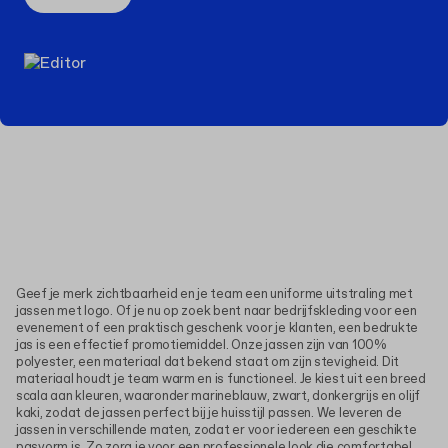
Geef je merk zichtbaarheid en je team een uniforme uitstraling met
jassen met logo. Of je nu op zoek bent naar bedrijfskleding voor een
evenement of een praktisch geschenk voor je klanten, een bedrukte
jas is een effectief promotiemiddel. Onze jassen zijn van 100%
polyester, een materiaal dat bekend staat om zijn stevigheid. Dit
materiaal houdt je team warm en is functioneel. Je kiest uit een breed
scala aan kleuren, waaronder marineblauw, zwart, donkergrijs en olijf
kaki, zodat de jassen perfect bij je huisstijl passen. We leveren de
jassen in verschillende maten, zodat er voor iedereen een geschikte
pasvorm is. Zo zorg je voor een professionele look die comfortabel