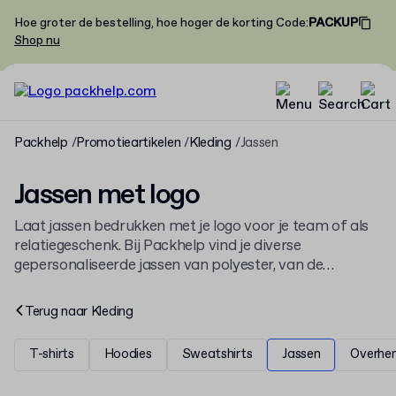
Hoe groter de bestelling, hoe hoger de korting
Code
:
PACKUP
Shop nu
Packhelp
Promotieartikelen
Kleding
Jassen
Jassen met logo
Laat jassen bedrukken met je logo voor je team of als
relatiegeschenk. Bij Packhelp vind je diverse
gepersonaliseerde jassen van polyester, van de
populaire
Bedrukte unisex full-zip jas
tot warme
fleecemodellen. Ontdek onze volledige collectie
kleding
Terug naar
Kleding
met logo
.
T-shirts
Hoodies
Sweatshirts
Jassen
Overhe