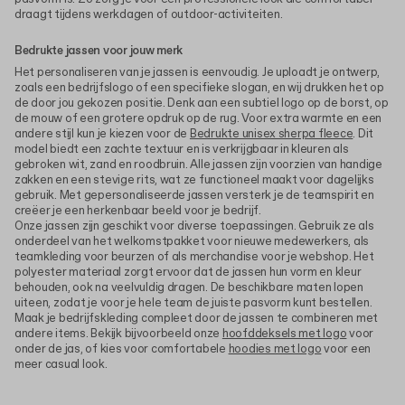
draagt tijdens werkdagen of outdoor-activiteiten.
Bedrukte jassen voor jouw merk
Het personaliseren van je jassen is eenvoudig. Je uploadt je ontwerp,
zoals een bedrijfslogo of een specifieke slogan, en wij drukken het op
de door jou gekozen positie. Denk aan een subtiel logo op de borst, op
de mouw of een grotere opdruk op de rug. Voor extra warmte en een
andere stijl kun je kiezen voor de
Bedrukte unisex sherpa fleece
. Dit
model biedt een zachte textuur en is verkrijgbaar in kleuren als
gebroken wit, zand en roodbruin. Alle jassen zijn voorzien van handige
zakken en een stevige rits, wat ze functioneel maakt voor dagelijks
gebruik. Met gepersonaliseerde jassen versterk je de teamspirit en
creëer je een herkenbaar beeld voor je bedrijf.
Onze jassen zijn geschikt voor diverse toepassingen. Gebruik ze als
onderdeel van het welkomstpakket voor nieuwe medewerkers, als
teamkleding voor beurzen of als merchandise voor je webshop. Het
polyester materiaal zorgt ervoor dat de jassen hun vorm en kleur
behouden, ook na veelvuldig dragen. De beschikbare maten lopen
uiteen, zodat je voor je hele team de juiste pasvorm kunt bestellen.
Maak je bedrijfskleding compleet door de jassen te combineren met
andere items. Bekijk bijvoorbeeld onze
hoofddeksels met logo
voor
onder de jas, of kies voor comfortabele
hoodies met logo
voor een
meer casual look.