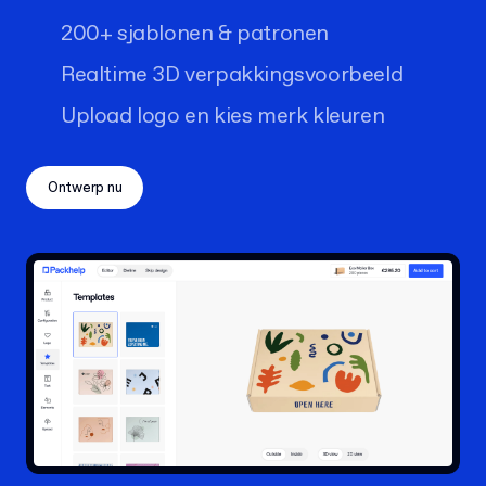
200+ sjablonen & patronen
Realtime 3D verpakkingsvoorbeeld
Upload logo en kies merk kleuren
Ontwerp nu