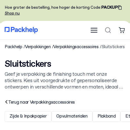
Hoe groter de bestelling, hoe hoger de korting
Code
:
PACKUP
Shop nu
Packhelp
Verpakkingen
Verpakkingsaccessoires
Sluitstickers
Sluitstickers
Geef je verpakking de finishing touch met onze
stickers. Kies uit voorgedrukte of gepersonaliseerde
ontwerpen in verschillende vormen en maten, ideaal als
sluiting of decoratie. Bekijk ook onze andere
verpakkingsaccessoires
en maak je branding compleet.
Terug naar
Verpakkingsaccessoires
Zijde & Inpakpapier
Opvulmaterialen
Plakband
Et