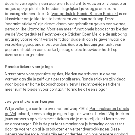
doos te verzegelen, een papieren tas dicht te vouwen of vloeipapier
netjes op zijn plaats te houden. Tegelijkertijd voeg je een extra
branding-element toe. De
Voorgedrukte Ronde Sticker Bedankt
is een
klassieker om je klanten te bedanken voor hun aankoop. Deze
'bedankt stickers' zijn direct klaar voor gebruik en geven een warme,
persoonlijke uitstraling. Voor een meer functionele boodschap bieden
we de
Voorgedrukte Rechthoekige Sticker Open Me
, die de unboxing-
ervaring voor je klant verbetert door duidelijk aan te geven waar de
verpakking geopend moet worden. Beide opties zijn gemaakt van
papier en hebben een sterke lijmlaag die betrouwbaar hecht op
diverse ondergronden.
Ronde stickers voor je logo
Naast onze voorgedrukte opties, bieden we stickers in diverse
vormen aan die je zelf kunt personaliseren. Ronde stickers zijn ideaal
voor logo's en korte boodschappen, terwijl rechthoekige stickers
meer ruimte bieden voor contactinformatie of een slogan.
Je eigen stickers ontwerpen
Wil je volledige controle over het ontwerp? Met
Personaliseren Labels
op Vel
upload je eenvoudig je eigen logo, artwork of tekst. Wij drukken
jouw ontwerp op vellen met stickers die je makkelijk kunt lostrekken
en aanbrengen. Dit is de perfecte manier om je branding consistent
door te voeren op al je producten en verzendverpakkingen. Deze
gepersonaliseerde labels zijn een onderdeel van ons bredere aanbod