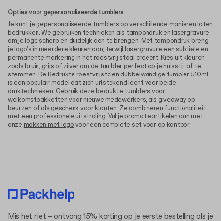
Opties voor gepersonaliseerde tumblers
Je kunt je gepersonaliseerde tumblers op verschillende manieren laten
bedrukken. We gebruiken technieken als tampondruk en lasergravure
om je logo scherp en duidelijk aan te brengen. Met tampondruk breng
je logo's in meerdere kleuren aan, terwijl lasergravure een subtiele en
permanente markering in het roestvrij staal creëert. Kies uit kleuren
zoals bruin, grijs of zilver om de tumbler perfect op je huisstijl af te
stemmen. De
Bedrukte roestvrijstalen dubbelwandige tumbler 510ml
is een populair model dat zich uitstekend leent voor beide
druktechnieken. Gebruik deze bedrukte tumblers voor
welkomstpakketten voor nieuwe medewerkers, als giveaway op
beurzen of als geschenk voor klanten. Ze combineren functionaliteit
met een professionele uitstraling. Vul je promotieartikelen aan met
onze
mokken met logo
voor een complete set voor op kantoor.
Mis het niet – ontvang 15% korting op je eerste bestelling als je