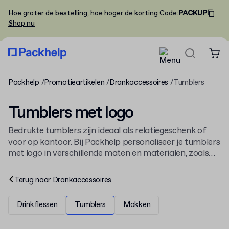
Hoe groter de bestelling, hoe hoger de korting
Code
:
PACKUP
Shop nu
Packhelp
Promotieartikelen
Drankaccessoires
Tumblers
Tumblers met logo
Bedrukte tumblers zijn ideaal als relatiegeschenk of
voor op kantoor. Bij Packhelp personaliseer je tumblers
met logo in verschillende maten en materialen, zoals
roestvrij staal. Ontdek ook onze andere
drankaccessoires met logo
en maak je set compleet.
Terug naar
Drankaccessoires
Drinkflessen
Tumblers
Mokken