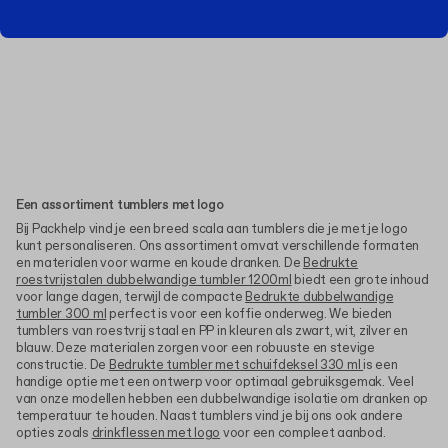
Een assortiment tumblers met logo
Bij Packhelp vind je een breed scala aan tumblers die je met je logo
kunt personaliseren. Ons assortiment omvat verschillende formaten
en materialen voor warme en koude dranken. De
Bedrukte
roestvrijstalen dubbelwandige tumbler 1200ml
biedt een grote inhoud
voor lange dagen, terwijl de compacte
Bedrukte dubbelwandige
tumbler 300 ml
perfect is voor een koffie onderweg. We bieden
tumblers van roestvrij staal en PP in kleuren als zwart, wit, zilver en
blauw. Deze materialen zorgen voor een robuuste en stevige
constructie. De
Bedrukte tumbler met schuifdeksel 330 ml
is een
handige optie met een ontwerp voor optimaal gebruiksgemak. Veel
van onze modellen hebben een dubbelwandige isolatie om dranken op
temperatuur te houden. Naast tumblers vind je bij ons ook andere
opties zoals
drinkflessen met logo
voor een compleet aanbod.