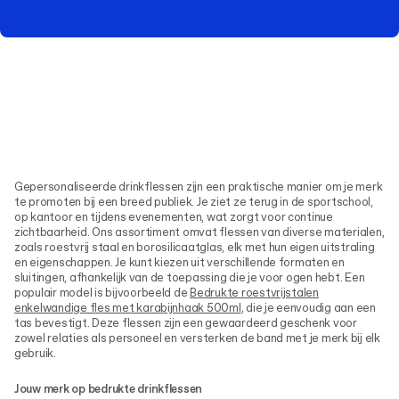
Gepersonaliseerde drinkflessen zijn een praktische manier om je merk
te promoten bij een breed publiek. Je ziet ze terug in de sportschool,
op kantoor en tijdens evenementen, wat zorgt voor continue
zichtbaarheid. Ons assortiment omvat flessen van diverse materialen,
zoals roestvrij staal en borosilicaatglas, elk met hun eigen uitstraling
en eigenschappen. Je kunt kiezen uit verschillende formaten en
sluitingen, afhankelijk van de toepassing die je voor ogen hebt. Een
populair model is bijvoorbeeld de
Bedrukte roestvrijstalen
enkelwandige fles met karabijnhaak 500ml
, die je eenvoudig aan een
tas bevestigt. Deze flessen zijn een gewaardeerd geschenk voor
zowel relaties als personeel en versterken de band met je merk bij elk
gebruik.
Jouw merk op bedrukte drinkflessen