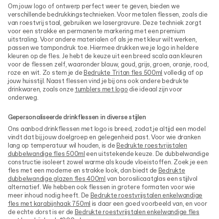
Om jouw logo of ontwerp perfect weer te geven, bieden we
verschillende bedrukkingstechnieken. Voor metalen flessen, zoals die
van roestvrij staal, gebruiken we lasergravure. Deze techniek zorgt
voor een strakke en permanente markering met een premium
uitstraling. Voor andere materialen of als je met kleur wilt werken,
passen we tampondruk toe. Hiermee drukken we je logo in heldere
kleuren op de fles. Je hebt de keuze uit een breed scala aan kleuren
voor de flessen zelf, waaronder blauw, goud, grijs, groen, oranje, rood,
roze en wit. Zo stem je de
Bedrukte Tritan fles 500ml
volledig af op
jouw huisstijl. Naast flessen vind je bij ons ook andere bedrukte
drinkwaren, zoals onze
tumblers met logo
die ideaal zijn voor
onderweg.
Gepersonaliseerde drinkflessen in diverse stijlen
Ons aanbod drinkflessen met logo is breed, zodat je altijd een model
vindt dat bij jouw doelgroep en gelegenheid past. Voor wie dranken
lang op temperatuur wil houden, is de
Bedrukte roestvrijstalen
dubbelwandige fles 500ml
een uitstekende keuze. De dubbelwandige
constructie isoleert zowel warme als koude vloeistoffen. Zoek je een
fles met een moderne en strakke look, dan biedt de
Bedrukte
dubbelwandige glazen fles 400ml
van borosilicaatglas een stijlvol
alternatief. We hebben ook flessen in grotere formaten voor wie
meer inhoud nodig heeft. De
Bedrukte roestvrijstalen enkelwandige
fles met karabijnhaak 750ml
is daar een goed voorbeeld van, en voor
de echte dorst is er de
Bedrukte roestvrijstalen enkelwandige fles