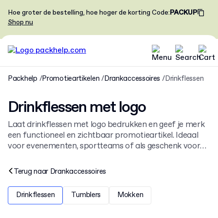
Hoe groter de bestelling, hoe hoger de korting
Code
:
PACKUP
Shop nu
Packhelp
Promotieartikelen
Drankaccessoires
Drinkflessen
Drinkflessen met logo
Laat drinkflessen met logo bedrukken en geef je merk
een functioneel en zichtbaar promotieartikel. Ideaal
voor evenementen, sportteams of als geschenk voor
klanten en medewerkers. Ontdek al onze
drankaccessoires met logo
voor meer inspiratie.
Terug naar
Drankaccessoires
Drinkflessen
Tumblers
Mokken