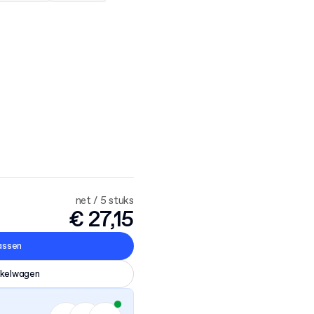
net / 5 stuks
€ 27,15
assen
nkelwagen