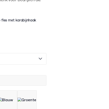
henk voor bedrijven die
e fles met karabijnhaak