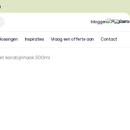
u
Inloggen
lossingen
Inspiraties
Vraag een offerte aan
Contact
met karabijnhaak 500ml