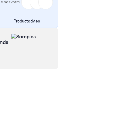
ste pasvorm
Productadvies
ende