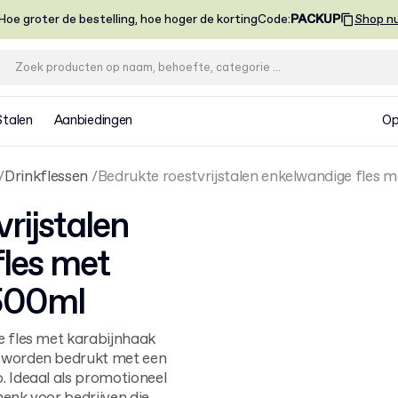
Hoe groter de bestelling, hoe hoger de korting
Code
:
PACKUP
Shop n
Stalen
Aanbiedingen
Op
Drinkflessen
Bedrukte roestvrijstalen enkelwandige fles 
rijstalen
les met
500ml
e fles met karabijnhaak
t worden bedrukt met een
. Ideaal als promotioneel