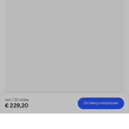
net / 30 stuks
Ontwerp aanpassen
€ 229,20
Deze website maakt gebruik van cookies (inclusief die van