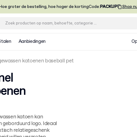
Hoe groter de bestelling, hoe hoger de korting
Code
:
PACKUP
Shop n
Stalen
Aanbiedingen
Op
gewassen katoenen baseball pet
nel
oenen
ewassen katoen kan
 geborduurd logo. Ideaal
tisch relatiegeschenk