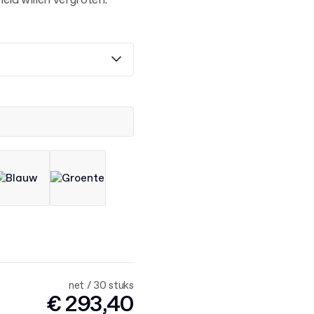
eid willen vergroten.
net / 30 stuks
€ 293,40