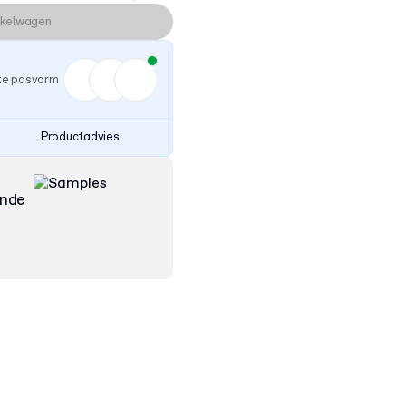
nkelwagen
ste pasvorm
Productadvies
ende