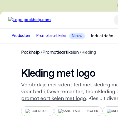
Producten
Promotieartikelen
Industrieën
Nieuw
Packhelp
Promotieartikelen
Kleding
Kleding met logo
Versterk je merkidentiteit met kleding m
voor bedrijfsevenementen, teamkleding o
promotieartikelen met logo
. Kies uit div
t-shirts met logo
en hoodies, en laat je 
bedrukken.
ECOLOGISCH
AANGEPAST DRUKWERK
SNE