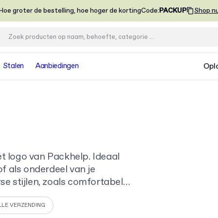
Hoe groter de bestelling, hoe hoger de korting
Code
:
PACKUP
Shop n
Stalen
Aanbiedingen
Opl
et logo van Packhelp. Ideaal
f als onderdeel van je
erse stijlen, zoals comfortabele
ontwerp professioneel
LLE VERZENDING