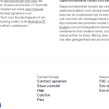
Gepersonaliseerde tassen voor elk
ele
laptophoezen met logo
die
or actieve promoties of festivals
Gepersonaliseerde tassen zijn veel
t bieden we ruime
sporttassen
welkomstpakket voor nieuwe med
aliteitsprogramma voor
beurzen en congressen zijn ze ee
erfect voor boodschappen of als
ook inzetten als relatiegeschenk 
lossing zoekt, is de
Bedrukte 15"
bijvoorbeeld een premium model z
naliteit combineert.
bodem
voor je belangrijkste rela
combineren met andere items, zoa
indruk achter te laten. Wat je doe
van elke gelegenheid een promot
Contact & Hulp
Duurz
Contact opnemen
FSC-ce
Stuur voorstel
Eco-e
Help
Eco 
Colofon
Pers