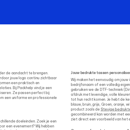
Jouw bedrukte tassen personalise
nder de aandacht te brengen.
rdoor jouw logo continu zichtbaar
Wij maken het eenvoudig om jouw id
vormen een praktisch en
bedrijfsnaam of een volledig eige
ties. Bij Packhelp vind je een
gebruiken we de DTF-techniek (Dir
iseren. Ze passen perfect bij
afdruk met levendige, volle kleur
 om een uniforme en professionele
tot hun recht komen. Je hebt de ke
blauw, bruin, grijs, Groen, oranje, w
product zoals de
Stevige bedrukte
gecombineerd kan worden met een 
ziet direct een voorbeeld van het 
hillende doeleinden. Zoek je een
 voor een evenement? Wij hebben