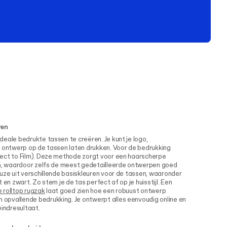
ren
eale bedrukte tassen te creëren. Je kunt je logo,
n ontwerp op de tassen laten drukken. Voor de bedrukking
ect to Film). Deze methode zorgt voor een haarscherpe
en, waardoor zelfs de meest gedetailleerde ontwerpen goed
uze uit verschillende basiskleuren voor de tassen, waaronder
it en zwart. Zo stem je de tas perfect af op je huisstijl. Een
 rolltop rugzak
laat goed zien hoe een robuust ontwerp
opvallende bedrukking. Je ontwerpt alles eenvoudig online en
eindresultaat.