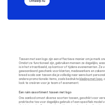
Ontwerp nu
Tassen met een logo zijn een effectieve manier om je merk o
Omdat ze functioneel zijn, gebruiken mensen ze dagelijks, waa
is in het straatbeeld, op kantoor of tijdens evenementen. Ze 
gewaardeerd geschenk voor klanten, medewerkers en zakenrela
breed scala aan tassen die je volledig naar wens kunt personal
andere promotionele items, zoals bedrukte
kleding met logo
,
look te creëren voor je team of evenement.
Een ruim assortiment tassen met logo
Ons aanbod omvat diverse soorten tassen, geschikt voor versc
praktische tas voor dagelijks gebruik of een specifiek model