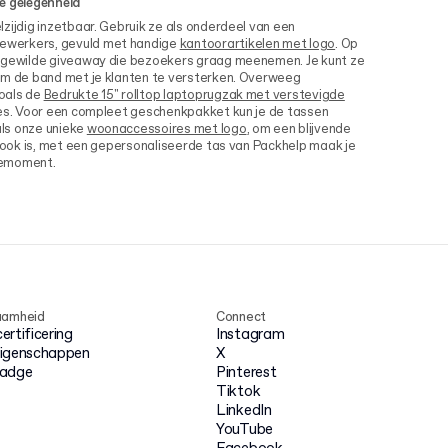
e gelegenheid
zijdig inzetbaar. Gebruik ze als onderdeel van een
ewerkers, gevuld met handige
kantoorartikelen met logo
. Op
n gewilde giveaway die bezoekers graag meenemen. Je kunt ze
om de band met je klanten te versterken. Overweeg
oals de
Bedrukte 15" rolltop laptoprugzak met verstevigde
ties. Voor een compleet geschenkpakket kun je de tassen
ls onze unieke
woonaccessoires met logo
, om een blijvende
l ook is, met een gepersonaliseerde tas van Packhelp maak je
iemoment.
aamheid
Connect
rtificering
Instagram
igenschappen
X
badge
Pinterest
Tiktok
LinkedIn
YouTube