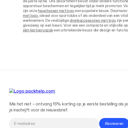
de juiste optie. Ons assortiment bevat onder andere function
apparatuur beschermen en tegelijkertijd je merk promoten. Vo
zijn onze
heuptassen met logo
een populaire keuze. Daarnaas
met logo
, ideaal voor sportclubs of als onderdeel van een vit
werknemers. De veelzijdige
drankaccessoires met logo
zijn p
giveaway op een beurs. Voor wie een compacte en stijlvolle op
slim laptoprugzak
een uitstekende keuze die design en functio
Mis het niet – ontvang 15% korting op je eerste bestelling als je
je inschrijft voor de nieuwsbrief.
Abonneren