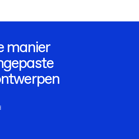
e manier
ngepaste
ontwerpen
d