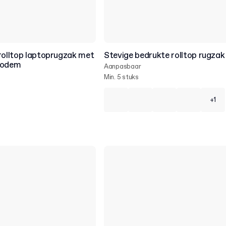
rolltop laptoprugzak met
Stevige bedrukte rolltop rugzak
bodem
Aanpasbaar
Min. 5 stuks
+1