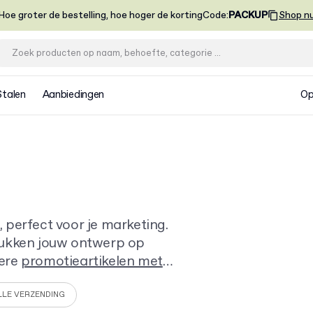
Hoe groter de bestelling, hoe hoger de korting
Code
:
PACKUP
Shop n
Stalen
Aanbiedingen
Op
 perfect voor je marketing.
rukken jouw ontwerp op
dere
promotieartikelen met
 Start vandaag nog met
LLE VERZENDING