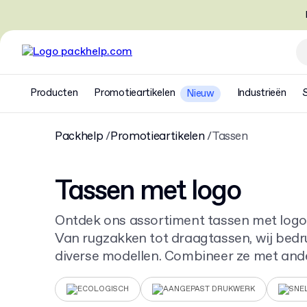
Producten
Promotieartikelen
Industrieën
Nieuw
Packhelp
Promotieartikelen
Tassen
Tassen met logo
Ontdek ons assortiment tassen met logo,
Van rugzakken tot draagtassen, wij bed
diverse modellen. Combineer ze met an
logo
voor een complete merkuitstraling.
ontwerpen en vergroot je zichtbaarheid.
ECOLOGISCH
AANGEPAST DRUKWERK
SNE