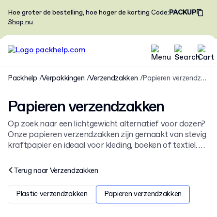
Hoe groter de bestelling, hoe hoger de korting
Code
:
PACKUP
Shop nu
Packhelp
Verpakkingen
Verzendzakken
Papieren verzendzakken
Papieren verzendzakken
Op zoek naar een lichtgewicht alternatief voor dozen?
Onze papieren verzendzakken zijn gemaakt van stevig
kraftpapier en ideaal voor kleding, boeken of textiel. Ze
zijn een praktische keuze binnen ons assortiment
verzendzakken
. Kies de juiste maat en personaliseer je
Terug naar
Verzendzakken
verzending.
Plastic verzendzakken
Papieren verzendzakken