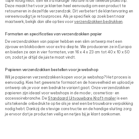
tape nodig hebt. Een extra handige feature is de tweede plakstrip.
Deze maakt het voor je klanten heel eenvoudig om een product te
retourneren in dezelfde verzendzak. Dit verbetert de klantervaring en
vereenvoudigt je retourproces. Als je specifiek op zoek bent naar
maatwerk, bekijk dan alle opties voor
verzendzakken bedrukken
.
Formaten en specificaties van verzendzakken papier
De verzendzakken van papier hebben een slim ontwerp met een
zijvouw en blokbodem voor extra diepte. We produceren ze in Europa
en bieden ze aan in vier formaten, van 16 x 4 x 23 cm tot 40 x 10 x 50
cm, zodat je altijd de juiste maat vindt.
Papieren verzendzakken bestellen voor je webshop
Wil je papieren verzendzakken kopen voor je webshop? Het proces is
eenvoudig. Kies het gewenste formaat en de hoeveelheid en upload je
ontwerp als je voor een bedrukte variant gaat. Onze verzendzakken
papieren zijn ideaal voor webshops in de mode-, cosmetica- en
accessoirebranche. De
Standaard Uitvouwbare Kraft-mailer
is een
uitstekende onbedrukte optie als je snel een betrouwbare verpakking
nodig hebt. Dankzij de stevige constructie en de handige sluiting zorg
je ervoor dat je producten veilig en netjes bij je klant aankomen.