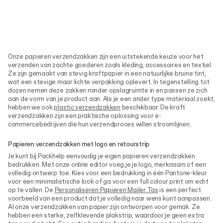
Onze papieren verzendzakken zijn een uitstekende keuze voor het
verzenden van zachte goederen zoals kleding, accessoires en textiel.
Ze zijn gemaakt van stevig kraftpapier in een natuurlijke bruine tint,
wat een stevige maar lichte verpakking oplevert. In tegenstelling tot
dozen nemen deze zakken minder opslagruimte in en passen ze zich
aan de vorm van je product aan. Als je een ander type materiaal zoekt,
hebben we ook
plastic verzendzakken
beschikbaar. De kraft
verzendzakken zijn een praktische oplossing voor e-
commercebedrijven die hun verzendproces willen stroomlijnen.
Papieren verzendzakken met logo en retourstrip
Je kunt bij Packhelp eenvoudig je eigen papieren verzendzakken
bedrukken. Met onze online editor voeg je je logo, merknaam of een
volledig ontwerp toe. Kies voor een bedrukking in één Pantone-kleur
voor een minimalistische look of ga voor een full colour print om echt
op te vallen. De
Personaliseren Papieren Mailer Tas
is een perfect
voorbeeld van een product dat je volledig naar wens kunt aanpassen.
Al onze verzendzakken van papier zijn ontworpen voor gemak. Ze
hebben een sterke, zelfklevende plakstrip, waardoor je geen extra