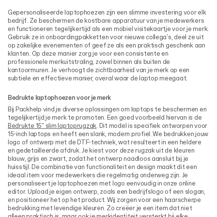
Gepersonaliseerde laptophoezen zijn een slimme investering voor elk
bedrijf. Ze beschermen de kostbare apparatuur van je medewerkers
en functioneren tegelijkertijd als een mobiel visitekaartje voor je merk.
Gebruik ze in onboardingpakketten voor nieuwe collega's, deel ze uit
op zakelijke evenementen of geef ze als een praktisch geschenk aan
klanten. Op deze manier zorg je voor een consistente en
professionele merkuitstraling, zowel binnen als buiten de
kantoormuren. Je verhoogt de zichtbaarheid van je merk op een
subtiele en effectieve manier, overal waar de laptop meegaat.
Bedrukte laptophoezen voor je merk
Bij Packhelp vind je diverse oplossingen om laptops te beschermen en
tegelijkertijd je merk te promoten. Een goed voorbeeld hiervan is de
Bedrukte 15" slim laptoprugzak
. Dit model is specifiek ontworpen voor
15-inch laptops en heeft een slank, modern profiel. We bedrukken jouw
logo of ontwerp met de DTF-techniek, wat resulteert in een heldere
en gedetailleerde afdruk. Je kiest voor deze rugzak uit de kleuren
blauw, grijs en zwart, zodat het ontwerp naadloos aansluit bij je
huisstijl. De combinatie van functionaliteit en design maakt dit een
ideaal item voor medewerkers die regelmatig onderweg zijn. Je
personaliseert je laptophoezen met logo eenvoudig in onze online
editor. Upload je eigen ontwerp, zoals een bedrijfslogo of een slogan,
en positioneer het op het product. Wij zorgen voor een haarscherpe
bedrukking met levendige kleuren. Zo creëer je een item dat niet
alleen praktisch is, maar ook je merkidentiteit versterkt bij elke