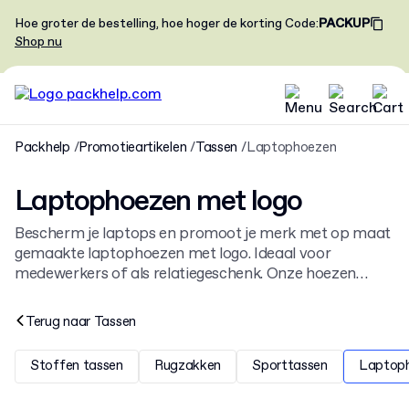
Hoe groter de bestelling, hoe hoger de korting
Code
:
PACKUP
Shop nu
Packhelp
Promotieartikelen
Tassen
Laptophoezen
Laptophoezen met logo
Bescherm je laptops en promoot je merk met op maat
gemaakte laptophoezen met logo. Ideaal voor
medewerkers of als relatiegeschenk. Onze hoezen
passen perfect bij andere promotionele
tassen met
logo
en bieden een professionele uitstraling voor je
Terug naar
Tassen
bedrijf. Kies je ontwerp en bestel eenvoudig online.
Stoffen tassen
Rugzakken
Sporttassen
Laptop