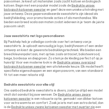
pasvormen. Je kiest uit materialen zoals zacht katoen en biologisch
katoen. Begin met een populair model zoals de
Bedrukte unisex
biologisch katoenen sweater
en geef deze een unieke uitstraling met
jouw ontwerp. Deze gepersonaliseerde sweatshirts zijn ideaal als
bedrijfskleding, voor promotionele acties of als merchandise. We
bieden een breed scala aan maten zodat iedereen in je team de juiste
pasvorm vindt.
Jouw sweatshirts met logo personaliseren
Bij Packhelp heb je volledige controle over het ontwerp van je
sweatshirts. Je uploadt eenvoudig je logo, bedrijfsnaam of een ander
ontwerp en kiest de gewenste bedrukkingstechniek. We bieden een
breed kleurenpalet aan, met opties zoals antraciet, baksteenrood,
beige, bordeaux en diepgroen. Zo stem je de kleding perfect af op je
huisstijl. Voor een moderne look is de
Bedrukte unisex oversized
biologisch katoenen sweater
een uitstekende keuze. Elk model heeft
specifieke eigenschappen en een eigen pasvorm, van een standaard
fit tot een meer relaxte stijl.
Bedrukte sweatshirts voor elke stijl
Ons aanbod bedrukte sweatshirts is divers, zodat je altijd een model
vindt dat aansluit bij jouw wensen. De
Bedrukte unisex zware
katoenen sweater
is een robuuste optie, gemaakt van dikker katoen
voor extra warmte en comfort. Zoek je iets met een extra detail, dan
is de
Bedrukte unisex zware katoenen sweater met quarter-zip
een