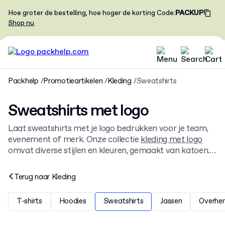
Hoe groter de bestelling, hoe hoger de korting
Code
:
PACKUP
Shop nu
Packhelp
Promotieartikelen
Kleding
Sweatshirts
Sweatshirts met logo
Laat sweatshirts met je logo bedrukken voor je team,
evenement of merk. Onze collectie
kleding met logo
omvat diverse stijlen en kleuren, gemaakt van katoen.
Kies de pasvorm die bij je past en ontwerp
comfortabele, gepersonaliseerde sweatshirts die je
Terug naar
Kleding
merk vertegenwoordigen.
T-shirts
Hoodies
Sweatshirts
Jassen
Overhe