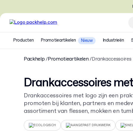
Producten
Promotieartikelen
Industrieën
Nieuw
Packhelp
Promotieartikelen
Drankaccessoires
Drankaccessoires met
Drankaccessoires met logo zijn een prak
promoten bij klanten, partners en medew
assortiment van flessen, mokken en tum
promotieartikel. Bekijk al onze
promotiea
inspiratie.
ECOLOGISCH
AANGEPAST DRUKWERK
SNE