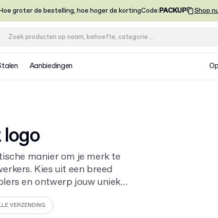
Hoe groter de bestelling, hoe hoger de korting
Code
:
PACKUP
Shop n
Stalen
Aanbiedingen
Op
 logo
tische manier om je merk te
erkers. Kies uit een breed
blers en ontwerp jouw unieke
rtikelen met logo
voor meer
LLE VERZENDING