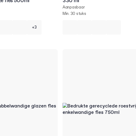
e fles 500ml
330 ml
Aanpasbaar
Min. 30 stuks
+3