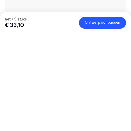
net / 5 stuks
Ontwerp aanpassen
€ 33,10
25% korting op merch
Om de lancering van merch te vieren, profiteer je tijdelijk van
25% korting.
Code
:
MERCHDROP
Hoeveelheid
Vul het aantal in
Grotere behoeften?
Laten we praten
Maat (extern)