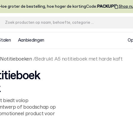
Hoe groter de bestelling, hoe hoger de korting
Code
:
PACKUP
Shop n
Stalen
Aanbiedingen
Op
Notitieboeken
Bedrukt A5 notitieboek met harde kaft
itieboek
t
t biedt volop
 ontwerp of boodschap op
romotioneel product voor