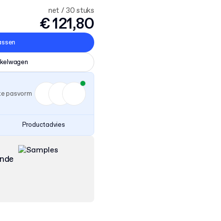
net / 30 stuks
€ 121,80
assen
nkelwagen
ste pasvorm
Productadvies
ende