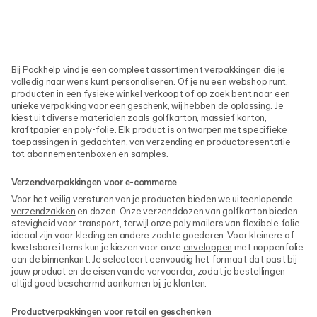
Bij Packhelp vind je een compleet assortiment verpakkingen die je
volledig naar wens kunt personaliseren. Of je nu een webshop runt,
producten in een fysieke winkel verkoopt of op zoek bent naar een
unieke verpakking voor een geschenk, wij hebben de oplossing. Je
kiest uit diverse materialen zoals golfkarton, massief karton,
kraftpapier en poly-folie. Elk product is ontworpen met specifieke
toepassingen in gedachten, van verzending en productpresentatie
tot abonnementenboxen en samples.
Verzendverpakkingen voor e-commerce
Voor het veilig versturen van je producten bieden we uiteenlopende
verzendzakken
en dozen. Onze verzenddozen van golfkarton bieden
stevigheid voor transport, terwijl onze poly mailers van flexibele folie
ideaal zijn voor kleding en andere zachte goederen. Voor kleinere of
kwetsbare items kun je kiezen voor onze
enveloppen
met noppenfolie
aan de binnenkant. Je selecteert eenvoudig het formaat dat past bij
jouw product en de eisen van de vervoerder, zodat je bestellingen
altijd goed beschermd aankomen bij je klanten.
Productverpakkingen voor retail en geschenken