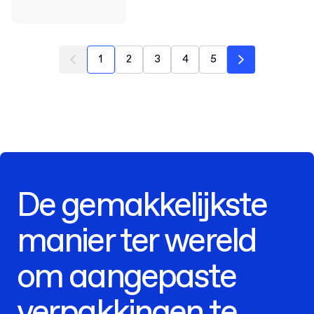
1
2
3
4
5
De gemakkelijkste
manier ter wereld
om aangepaste
verpakkingen te