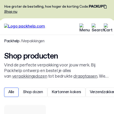
Hoe groter de bestelling, hoe hoger de korting
Code
:
PACKUP
Shop nu
Packhelp
Verpakkingen
Shop producten
Vind de perfecte verpakking voor jouw merk. Bij
Packhelp ontwerp en bestel je alles
van
verpakkingsdozen
tot bedrukte
draagtassen
. We
bieden materialen en formaten voor elk product,
ideaal voor e-commerce, retail en geschenken. Start
Alle
Shop dozen
Kartonnen kokers
Verzendzakke
met ontwerpen en bestel al vanaf 30 stuks.