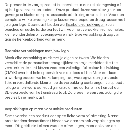
De presentatie van je product is essentieel in een retailomgeving of
bij het geven van een cadeau. Onze productdozen van stevig karton
geven je artikelen een professionele uitstraling in het schap. Voor een
complete winkelervaring kun je kiezen voor papieren draagtassen met
je eigen logo. Daarnaast bieden we
flexibele verpakkingen
zoals
pouches en sachets, die perfect zijn voor het verpakken van samples,
kleine onderdelen of voedingswaren. Elk type verpakking draagt bij
aan de herkenbaarheid van je merk.
Bedrukte verpakkingen met jouw logo
Maak elke verpakking uniek met je eigen ontwerp. We bieden
verschillende personalisatiemogelijkheden om je merkidentiteit te
versterken. Je kunt kiezen voor een volledige full-colour bedrukking
(CMYK) over het hele oppervlak van de doos of tas. Voor een luxe
afwerking passen we hot-stamping toe, waarbij we een glanzende
folie in verschillende kleuren op de verpakking aanbrengen. Je uploadt
je logo of ontwerp eenvoudig in onze online editor en ziet direct een
3D-voorbeeld van het eindresultaat. Zo creëer je een verpakking die
precies bij je merk past.
Verpakkingen op maat voor unieke producten
Soms vereist een product een specifieke vorm of afmeting. Naast
ons standaardassortiment bieden we daarom ook verpakkingen op
maat. Dit geldt niet alleen voor de afmetingen, maar ook voor de