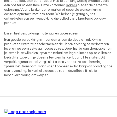
materiaalkeuze en constructie. Heb je een langwerpig product zoals
een poster of een fles? Onze kartonnen
kokers
bieden de perfecte
oplossing. Voor afwijkende formaten of speciale wensen kun je
contact opnemen met ons team. We helpen je graag bij het
ontwikkelen van een verpakking die volledig is afgestemd op jouw
product.
Essentieel verpakkingsmateriaal en accessoires
Een goede verpakking is meer dan alleen de doos of zak. Om je
producten extra te beschermen en de uitpakervaring te verbeteren,
leveren we een reeks aan
accessoires
. Denk hierbij aan vloeipapier om
je items in te wikkelen, opvulmateriaal om lege ruimtes op te vullen en
bedrukte tape om je dozen stevig en herkenbaar af te sluiten. Dit
verpakkingsmateriaal zorgt niet alleen voor extra bescherming
tijdens het transport, maar voegt ook een extra laag van branding toe
aan je zending. Je kunt alle accessoires in dezelfde stijl als je
hoofdverpakking ontwerpen.