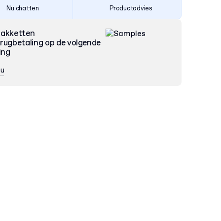
Nu chatten
Productadvies
pakketten
rugbetaling op de volgende
ing
nu