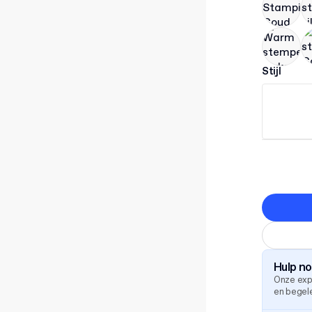
Stijl
Hulp n
Onze exp
en begele