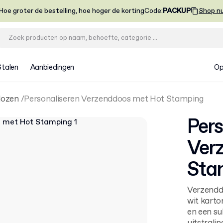
Hoe groter de bestelling, hoe hoger de korting
Code
:
PACKUP
Shop n
Stalen
Aanbiedingen
Op
dozen
Personaliseren Verzenddoos met Hot Stamping
Pers
Ver
Sta
Verzenddo
wit karto
en een su