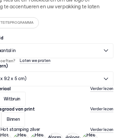
g. Kies uit elf foliekleuren om uw logo of
g te accentueren en uw verpakking te laten
ITEITSPROGRAMMA
id
aantal in
Laten we praten
hoeften?
ern)
 x 9.2 x 5 cm)
riaal
Verder lezen
Witbruin
sgraad van print
Verder lezen
Binnen
:
Hot stamping zilver
Verder lezen