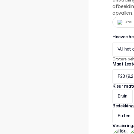
uitstralin
afbeeldin
opvallen.
LOYAL
Hoeveelhe
Vul het 
Grotere be
Maat (ext
F23 (9.2
Kleur mate
Bruin
Bedekking
Buiten
Versiering