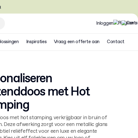
u
Inloggen
lossingen
Inspiraties
Vraag een offerte aan
Contact
onaliseren
zenddoos met Hot
mping
os met hot stamping, verkrijgbaar in bruin of
n. Deze afwerking zorgt voor een metallic glans
btiel reliëfeffect voor een luxe en elegante