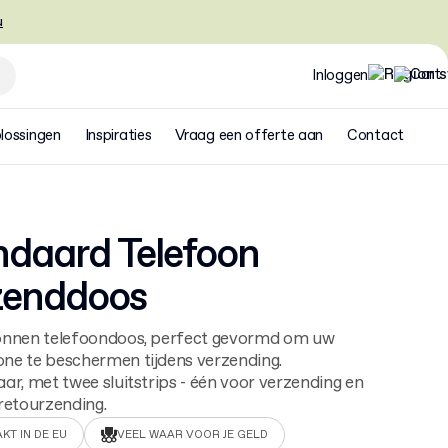
u
Inloggen
lossingen
Inspiraties
Vraag een offerte aan
Contact
ndaard Telefoon
zenddoos
onnen telefoondoos, perfect gevormd om uw
ne te beschermen tijdens verzending.
ar, met twee sluitstrips - één voor verzending en
retourzending.
KT IN DE EU
VEEL WAAR VOOR JE GELD