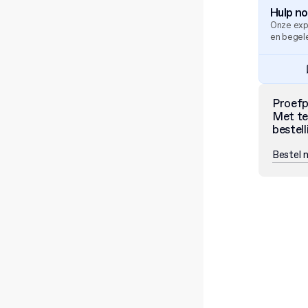
Hulp n
Onze exp
en begele
Proef
Met te
bestell
Bestel 