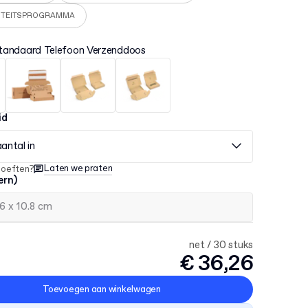
ITEITSPROGRAMMA
tandaard Telefoon Verzenddoos
id
aantal in
Laten we praten
hoeften?
ern)
net / 30 stuks
€ 36,26
Toevoegen aan winkelwagen