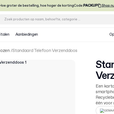
Hoe groter de bestelling, hoe hoger de korting
Code
:
PACKUP
Shop n
Stalen
Aanbiedingen
Op
dozen
Standaard Telefoon Verzenddoos
Sta
Ver
Een kart
smartpho
Recycleba
één voor 
GEMAA