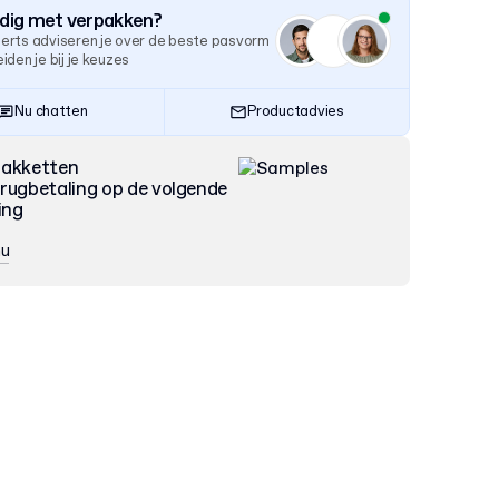
odig met verpakken?
erts adviseren je over de beste pasvorm
iden je bij je keuzes
Nu chatten
Productadvies
pakketten
rugbetaling op de volgende
ing
nu