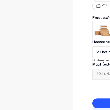
LOYAL
Product
:
S
Hoeveelhe
Vul het 
Grotere be
Maat (ext