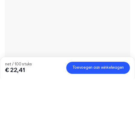
net / 100 stuks
Toevoegen aan winkelwagen
€ 22,41
Product
:
Standaard Vloeipapier
Hoeveelheid
Vul het aantal in
Laten we praten