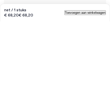
net / 1 stuks
Toevoegen aan winkelwagen
€ 68,20
€ 68,20
Product
:
Houtwol
Hoeveelheid
Vul het aantal in
1
€ 68,20
/ stuk
€ 68,20
2
€ 65,93
/ stuk
€ 131,86
3
€ 52,34
/ stuk
€ 157,02
4
€ 45,53
/ stuk
€ 182,12