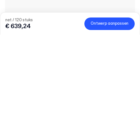
net / 120 stuks
Ontwerp aanpassen
€ 639,24
Hoeveelheid
Vul het aantal in
Laten we praten
Grotere behoeften?
Maat (extern)
7.2 cm x 7.2 cm x 4 cm (lid 3.4 cm)
Afwerking
Verder lezen
Glanslaminering
Matte laminering
Zacht aanvoelende laminering
Geen
Binnenkleur
Verder lezen