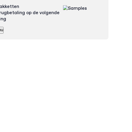
akketten
rugbetaling op de volgende
ing
nu