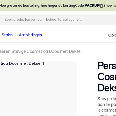
Hoe groter de bestelling, hoe hoger de korting
Code
:
PACKUP
Shop n
Stalen
Aanbiedingen
Opl
iseren Stevige Cosmetica Doos met Deksel
Pers
Cos
Deks
Stevige k
aan te pa
je cosmet