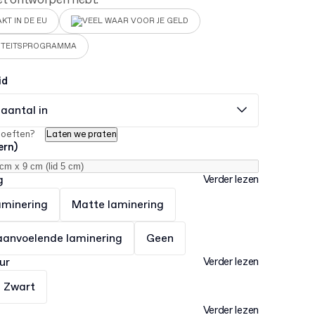
 het ontworpen hebt.
KT IN DE EU
VEEL WAAR VOOR JE GELD
ITEITSPROGRAMMA
id
 aantal in
hoeften?
Laten we praten
ern)
g
Verder lezen
aminering
Matte laminering
aanvoelende laminering
Geen
ur
Verder lezen
Zwart
Verder lezen