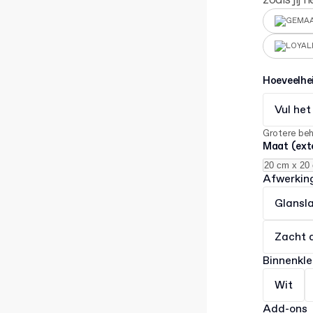
zoals jij
GEMAA
LOYAL
Hoeveelhe
Vul het
Grotere be
Maat (ext
Afwerkin
Glansl
Zacht 
Binnenkle
Wit
Add-ons