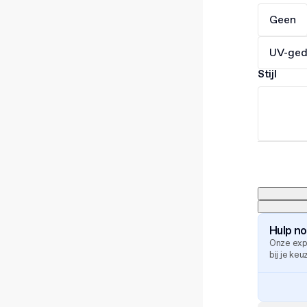
Geen
UV-gede
Stijl
Hulp n
Onze exp
bij je ke