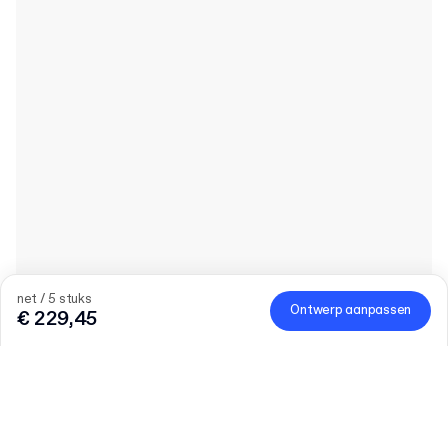
net / 5 stuks
Ontwerp aanpassen
€ 229,45
Product
:
Personaliseren Labels op Vel