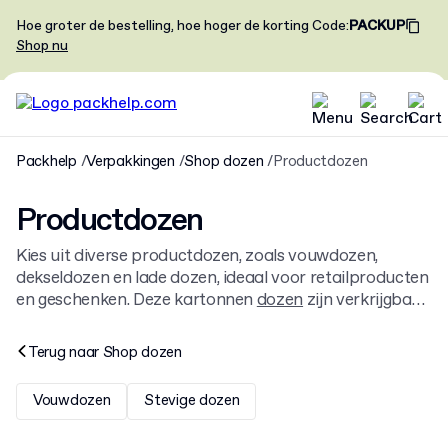
Hoe groter de bestelling, hoe hoger de korting
Code
:
PACKUP
Shop nu
Packhelp
Verpakkingen
Shop dozen
Productdozen
Productdozen
Kies uit diverse productdozen, zoals vouwdozen,
dekseldozen en lade dozen, ideaal voor retailproducten
en geschenken. Deze kartonnen
dozen
zijn verkrijgbaar
in verschillende formaten en kunnen op maat bedrukt
worden voor jouw merk.
Terug naar
Shop dozen
Vouwdozen
Stevige dozen