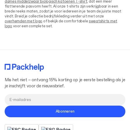
dames middelzwaar biologisch katoenen T-shirt
, dat een meer
flatterende pasvorm heeft. Al onze t-shirts zijn verkrijgbaar in een
brede reeks maten, zodat je voor iedereen in je team de juiste maat
vindt. Breid je collectie bedrijfskleding verder uit met onze
overhemden met logo
of bekijk de comfortabele
sweatshirts met
logo
voor een complete set.
Mis het niet – ontvang 15% korting op je eerste bestelling als je
je inschrijft voor de nieuwsbrief.
Abonneren