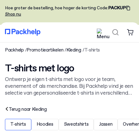
Hoe groter de bestelling, hoe hoger de korting
Code
:
PACKUP
Shop nu
Packhelp
Promotieartikelen
Kleding
T-shirts
T-shirts met logo
Ontwerp je eigen t-shirts met logo voor je team,
evenement of als merchandise. Bij Packhelp vind je een
selectie van gepersonaliseerde t-shirts in verschillende
stijlen en kleuren, gemaakt van katoen. Bekijk ook onze
andere
kleding met logo
.
Terug naar
Kleding
T-shirts
Hoodies
Sweatshirts
Jassen
Overhe