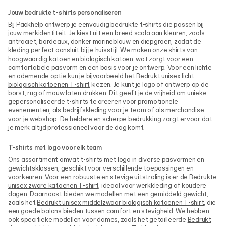
Jouw bedrukte t-shirts personaliseren
Bij Packhelp ontwerp je eenvoudig bedrukte t-shirts die passen bij
jouw merkidentiteit. Je kiest uit een breed scala aan kleuren, zoals
antraciet, bordeaux, donker marineblauw en diepgroen, zodat de
kleding perfect aansluit bij je huisstijl. We maken onze shirts van
hoogwaardig katoen en biologisch katoen, wat zorgt voor een
comfortabele pasvorm en een basis voor je ontwerp. Voor een lichte
en ademende optie kun je bijvoorbeeld het
Bedrukt unisex licht
biologisch katoenen T-shirt
kiezen. Je kunt je logo of ontwerp op de
borst, rug of mouw laten drukken. Dit geeft je de vrijheid om unieke
gepersonaliseerde t-shirts te creëren voor promotionele
evenementen, als bedrijfskleding voor je team of als merchandise
voor je webshop. De heldere en scherpe bedrukking zorgt ervoor dat
je merk altijd professioneel voor de dag komt.
T-shirts met logo voor elk team
Ons assortiment omvat t-shirts met logo in diverse pasvormen en
gewichtsklassen, geschikt voor verschillende toepassingen en
voorkeuren. Voor een robuuste en stevige uitstraling is er de
Bedrukte
unisex zware katoenen T-shirt
, ideaal voor werkkleding of koudere
dagen. Daarnaast bieden we modellen met een gemiddeld gewicht,
zoals het
Bedrukt unisex middelzwaar biologisch katoenen T-shirt
, die
een goede balans bieden tussen comfort en stevigheid. We hebben
ook specifieke modellen voor dames, zoals het getailleerde
Bedrukt