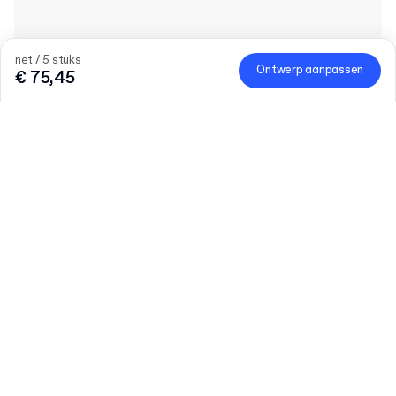
net / 5 stuks
Ontwerp aanpassen
€ 75,45
25% korting op merch
Om de lancering van merch te vieren, profiteer je tijdelijk van
25% korting.
Code
:
MERCHDROP
Hoeveelheid
Vul het aantal in
Laten we praten
Grotere behoeften?
Maat (extern)