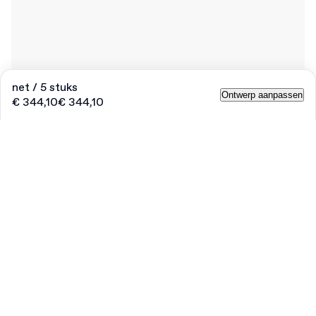
net / 5 stuks
Ontwerp aanpassen
€ 344,10
€ 344,10
25% korting op merch
Om de lancering van merch te vieren, profiteer je tijdelijk van
25% korting.
Code
:
MERCHDROP
Hoeveelheid
Vul het aantal in