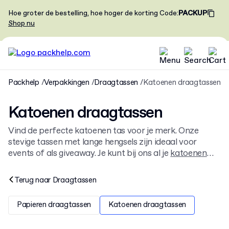
Hoe groter de bestelling, hoe hoger de korting
Code
:
PACKUP
Shop nu
Packhelp
Verpakkingen
Draagtassen
Katoenen draagtassen
Katoenen draagtassen
Vind de perfecte katoenen tas voor je merk. Onze
stevige tassen met lange hengsels zijn ideaal voor
events of als giveaway. Je kunt bij ons al je
katoenen
tassen bedrukken
vanaf kleine aantallen en in je eigen
stijl. Bekijk al onze
draagtassen
.
Terug naar
Draagtassen
Papieren draagtassen
Katoenen draagtassen