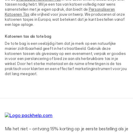
tassen nodig hebt. Wil je een tas van katoen volledig naar wens
samenstellen met je eigen opdruk, dan biedt de
Personaliseren
Katoenen Tas
alle vrijheid voor jouw ontwerp. We produceren al onze
katoenen tasjes in Europa, wat betekent dat je kunt bestellen vanaf
een lage oplage.
Katoenen tas als tote bag
De tote bag is een veelzijdig item dat je merk op een natuurlijke
manier zichtbaarheid geeft in het straatbeeld. Gebruik deze
katoenen tassen als giveaway op een evenement, verpak er goodies
in voor een perslancering of bied ze aan als herbruikbare tas in je
winkel. Door het sterke materiaal en de ruime afmetingen is de tas
praktisch voor klanten en een effectief marketinginstrument voor jou
dat lang meegaat.
Mis het niet – ontvang 15% korting op je eerste bestelling als je