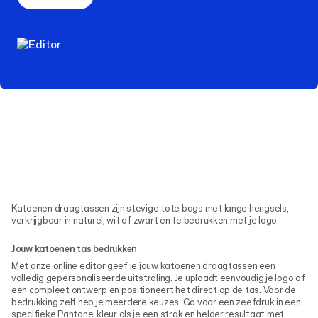
Katoenen draagtassen zijn stevige tote bags met lange hengsels,
verkrijgbaar in naturel, wit of zwart en te bedrukken met je logo.
Jouw katoenen tas bedrukken
Met onze online editor geef je jouw katoenen draagtassen een
volledig gepersonaliseerde uitstraling. Je uploadt eenvoudig je logo of
een compleet ontwerp en positioneert het direct op de tas. Voor de
bedrukking zelf heb je meerdere keuzes. Ga voor een zeefdruk in een
specifieke Pantone-kleur als je een strak en helder resultaat met