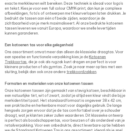
exacte merkkleuren wilt bereiken. Deze techniek is ideaal voor logo's
en tekst. Kies je voor een full colour CMYK-print, dan kun je complexe
afbeeldingen, foto's of ontwerpen met kleurverlopen laten drukken. Je
bedrukt de tassen aan één of beide zijden, waardoor je de
zichtbaarheid van je merk maximaliseert. Al onze bedrukte katoenen
tassen leveren we vanuit Europa, waardoor we snelle levertijden
kunnen garanderen.
Een katoenen tas voor elke gelegenheid
Ons assortiment omvat meer dan alleen de klassieke draagtas. Voor
een speelse en functionele verpakking kies je de
Katoenen
Trekkoortas
, die je ook als rugzak kunt dragen en perfect is voor
kleinere producten of als gymtas. Zoek je naar meer opties met een
sluiting, bekijk dan ook onze andere
trekkoordzakken
.
Formaten en materialen van onze katoenen tassen
Onze katoenen tassen zijn gemaakt van stevig katoen, beschikbaar in
een natuurlijke tint, wit of zwart, zodat je altijd een kleur vindt die bij je
merkidentiteit past. Het standaardformaat is ongeveer 38 x 42 cm,
een praktische en herkenbare maat voor dagelijks gebruik. De lange
hengsels zorgen ervoor dat je de tas comfortabel over je schouder
draagt, wat je klanten zeker zullen waarderen. Dit klassieke ontwerp
is perfect als boodschappentas, voor beurzen of als onderdeel van je
retailverpakking. Voor een onbedrukte, direct leverbare optie hebben
we de
Standaard Katoenen Tas
in ons assortiment, ideaal als je snel