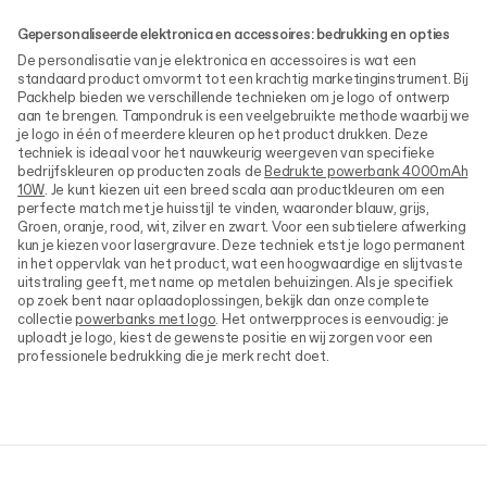
Gepersonaliseerde elektronica en accessoires: bedrukking en opties
De personalisatie van je elektronica en accessoires is wat een
standaard product omvormt tot een krachtig marketinginstrument. Bij
Packhelp bieden we verschillende technieken om je logo of ontwerp
aan te brengen. Tampondruk is een veelgebruikte methode waarbij we
je logo in één of meerdere kleuren op het product drukken. Deze
techniek is ideaal voor het nauwkeurig weergeven van specifieke
bedrijfskleuren op producten zoals de
Bedrukte powerbank 4000mAh
10W
. Je kunt kiezen uit een breed scala aan productkleuren om een
perfecte match met je huisstijl te vinden, waaronder blauw, grijs,
Groen, oranje, rood, wit, zilver en zwart. Voor een subtielere afwerking
kun je kiezen voor lasergravure. Deze techniek etst je logo permanent
in het oppervlak van het product, wat een hoogwaardige en slijtvaste
uitstraling geeft, met name op metalen behuizingen. Als je specifiek
op zoek bent naar oplaadoplossingen, bekijk dan onze complete
collectie
powerbanks met logo
. Het ontwerpproces is eenvoudig: je
uploadt je logo, kiest de gewenste positie en wij zorgen voor een
professionele bedrukking die je merk recht doet.