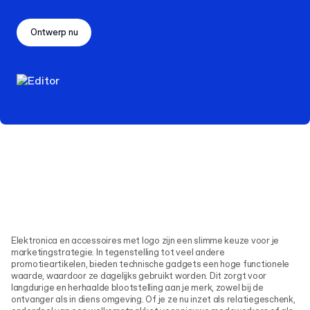
Ontwerp nu
Elektronica en accessoires met logo zijn een slimme keuze voor je
marketingstrategie. In tegenstelling tot veel andere
promotieartikelen, bieden technische gadgets een hoge functionele
waarde, waardoor ze dagelijks gebruikt worden. Dit zorgt voor
langdurige en herhaalde blootstelling aan je merk, zowel bij de
ontvanger als in diens omgeving. Of je ze nu inzet als relatiegeschenk,