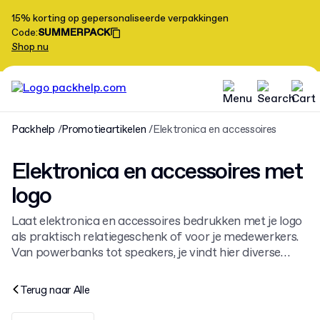
15% korting op gepersonaliseerde verpakkingen
Code
:
SUMMERPACK
Shop nu
Packhelp
Promotieartikelen
Elektronica en accessoires
Elektronica en accessoires met
logo
Laat elektronica en accessoires bedrukken met je logo
als praktisch relatiegeschenk of voor je medewerkers.
Van powerbanks tot speakers, je vindt hier diverse
promotieartikelen met logo
die je volledig
personaliseert. Kies je item, kleur en bedrukking en
Terug naar
Alle
bestel eenvoudig online.