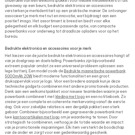
onderdeel van een welkomstpakket voor nieuwe medewerkers of als
giveaway op een beurs, bedrukte elektronica en accessoires
versterken je merkidentiteit op een praktische manier. De ontvanger
associeert je merk met nut en innovatie, wat bijdraagt aan een
positief imago. Het assortiment is breed en biedt voor elke
gelegenheid en elk budget een passende optie, van compacte
powerbanks voor onderweg tot draadloze opladers voor op het
bureau.
Bedrukte elektronica en accessoires voor je merk
Het kiezen van de juiste bedrukte elektronica en accessoires hangt af
van je doelgroep en doelstelling. Powerbanks zijn bijvoorbeeld
extreem populair omdat ze een universeel probleem oplossen: een
lege batterij. Een model zoals de
Bedrukte magnetische powerbank
5000mAh 20W
biedt moderne functionaliteit en een groot
drukoppervlak voor je logo. Voor een bredere aanpak kun je deze
technische gadgets combineren met andere promotionele producten.
Denk aan een welkomstpakket voor nieuwe teamleden waarin je een
powerbank combineert met
kleding met logo
en een notitieboek. Zo
creëer je een complete en coherente merkervaring vanaf de eerste
dag. Ook voor zakelijke relaties is een dergelijk pakket een sterk
gebaar. Combineer bijvoorbeeld een gegraveerde powerbank met
luxe
kantoorartikelen met logo
om je waardering te tonen. Door
strategisch te combineren, verhoog je de totale waarde en impact
van je promotionele inspanningen. Elk item versterkt de boodschap
van de ander en zorgt voor een gedenkwaardig geschenk.