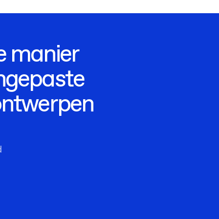
e manier
ngepaste
ontwerpen
d