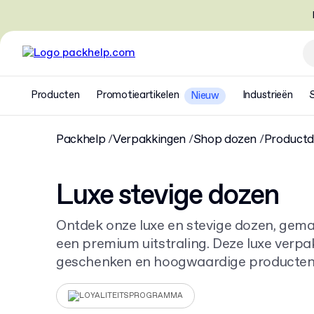
Producten
Promotieartikelen
Industrieën
Nieuw
Packhelp
Verpakkingen
Shop dozen
Product
Luxe stevige dozen
Ontdek onze luxe en stevige dozen, gema
een premium uitstraling. Deze luxe verpa
geschenken en hoogwaardige producten
dozen op maat, al vanaf 30 stuks. Perfec
unboxing.
LOYALITEITSPROGRAMMA