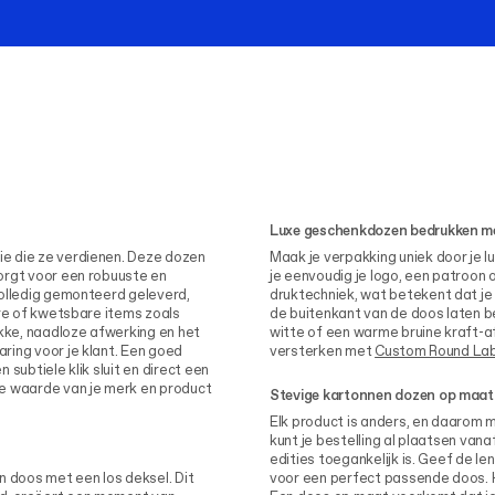
Luxe geschenkdozen bedrukken m
e die ze verdienen. Deze dozen
Maak je verpakking uniek door je 
orgt voor een robuuste en
je eenvoudig je logo, een patroon o
volledig gemonteerd geleverd,
druktechniek, wat betekent dat je v
ere of kwetsbare items zoals
de buitenkant van de doos laten b
akke, naadloze afwerking en het
witte of een warme bruine kraft-af
ring voor je klant. Een goed
versterken met
Custom Round Labe
n subtiele klik sluit en direct een
de waarde van je merk en product
Stevige kartonnen dozen op maa
Elk product is anders, en daarom 
kunt je bestelling al plaatsen van
edities toegankelijk is. Geef de le
n doos met een los deksel. Dit
voor een perfect passende doos. 