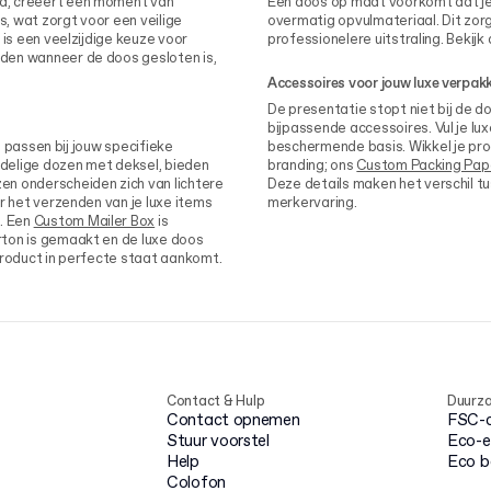
d, creëert een moment van
Een doos op maat voorkomt dat je
s, wat zorgt voor een veilige
overmatig opvulmateriaal. Dit zor
 is een veelzijdige keuze voor
professionelere uitstraling. Bekijk
den wanneer de doos gesloten is,
Accessoires voor jouw luxe verpak
De presentatie stopt niet bij de 
bijpassende accessoires. Vul je l
e passen bij jouw specifieke
beschermende basis. Wikkel je prod
delige dozen met deksel, bieden
branding; ons
Custom Packing Pap
en onderscheiden zich van lichtere
Deze details maken het verschil 
oor het verzenden van je luxe items
merkervaring.
. Een
Custom Mailer Box
is
rton is gemaakt en de luxe doos
product in perfecte staat aankomt.
Contact & Hulp
Duurz
Contact opnemen
FSC-ce
Stuur voorstel
Eco-e
Help
Eco 
Colofon