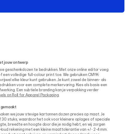
et jouw ontwerp
luxe geschenkdozen te bedrukken. Met onze online editor voeg
f een volledige full-colour print toe. We gebruiken CMYK-
rijwel elke kleur kunt gebruiken. Je kunt zowel de binnen- als
edrukken voor een complete merkervaring. Kies als basis een
werking. Een subtiele branding kan je verpakking verder
ls on Roll for Apparel Packaging
.
t gemaakt
maken we jouw stevige kartonnen dozen precies op maat. Je
af 30 stuks, waardoor het ook voor kleinere oplages of speciale
ngte, breedte en hoogte door die je nodig hebt, en wij zorgen
Houd rekening met een kleine maattolerantie van +/- 2-4 mm.