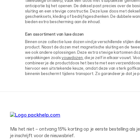
tweedelige ontwerp, vaak een 'doos met stulpdeksel' genoem
anticipatie bij het openen. De deksel past precies over de basi
sluiting en een stevige constructie. Deze luxe doos met deksel
geschenksets, kleding of bedrijfsgeschenken. De dubbele wan
bieden extra bescherming aan de inhoud.
Een assortiment van luxe dozen
Binnen onze collectie luxe dozen vind je verschillende stijlen di
product. Naast de dozen met magnetische sluiting en de twee
we ook andere oplossingen. Deze extra stevige kartonnen doz
verpakkingen zoals
vouwdozen
, die je zelf in elkaar vouwt. V
combineer je de productdoos het beste met een verzenddoos
hiervoor een uitstekende keuze, omdat deze van sterk golfka
binnenin beschermt tijdens transport. Zo garandeer je dat je 
Mis het niet – ontvang 15% korting op je eerste bestelling als je
je inschrijft voor de nieuwsbrief.