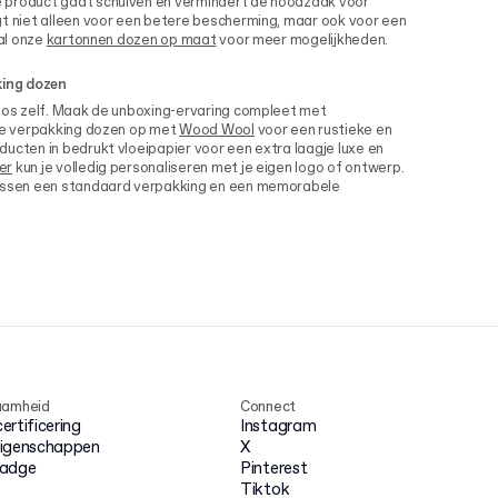
 product gaat schuiven en vermindert de noodzaak voor
gt niet alleen voor een betere bescherming, maar ook voor een
 al onze
kartonnen dozen op maat
voor meer mogelijkheden.
king dozen
doos zelf. Maak de unboxing-ervaring compleet met
uxe verpakking dozen op met
Wood Wool
voor een rustieke en
ucten in bedrukt vloeipapier voor een extra laagje luxe en
er
kun je volledig personaliseren met je eigen logo of ontwerp.
tussen een standaard verpakking en een memorabele
aamheid
Connect
rtificering
Instagram
igenschappen
X
badge
Pinterest
Tiktok