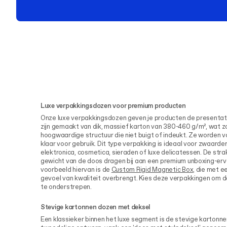
Luxe verpakkingsdozen voor premium producten
Onze luxe verpakkingsdozen geven je producten de presentati
zijn gemaakt van dik, massief karton van 380-460 g/m², wat z
hoogwaardige structuur die niet buigt of indeukt. Ze worden 
klaar voor gebruik. Dit type verpakking is ideaal voor zwaard
elektronica, cosmetica, sieraden of luxe delicatessen. De str
gewicht van de doos dragen bij aan een premium unboxing-erva
voorbeeld hiervan is de
Custom Rigid Magnetic Box
, die met ee
gevoel van kwaliteit overbrengt. Kies deze verpakkingen om 
te onderstrepen.
Stevige kartonnen dozen met deksel
Een klassieker binnen het luxe segment is de stevige kartonne