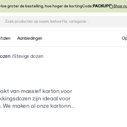
Hoe groter de bestelling, hoe hoger de korting
Code
:
PACKUP
Shop n
Stalen
Aanbiedingen
Op
dozen
Stevige dozen
akt van massief karton voor
kkingsdozen zijn ideaal voor
. We maken al onze kartonnen
t voor een onvergetelijke