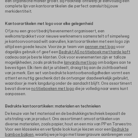
een organische manier groeit. Bij Packhelp ontwerp je eenvoudig een
complete lijn van kantoorartikelen die perfect aansluit bij jouw
merkidentiteit.
Kantoorartikelen met logo voor elke gelegenheid
Of je nu een groot bedrijfsevenement organiseert, een
welkomstpakket voor nieuwe werknemers samenstelt of simpelweg
je kantoorvoorraad wilt aanvullen, kantoorartikelen met een logo zijn
altijd een goede keuze. Voorzie je team van
pennen met logo
voor
dagelijks gebruik of geef een
Bedrukt A5 notitieboek met harde kaft
cadeau aan je beste klanten. Ook voor evenementen zijn er talloze
mogelijkheden, zoals praktische
lanyards met logo
om badges aan te
bevestigen. Elk item dat je uitdeelt, draagt bij aan de zichtbaarheid
van je merk. Een set van bedrukte kantoorbenodigdheden vormt een
attent en nuttig geschenk dat de ontvanger daadwerkelijk gebruikt,
waardoor je merk langdurig onder de aandacht blijft. Ons assortiment
bevat diverse
notitieboeken met logo
die je volledig naar wens kunt
aanpassen.
Bedrukte kantoorartikelen: materialen en technieken
De keuze van het materiaal en de bedrukkingstechniek bepaalt de
uitstraling van je product. Ons assortiment omvat artikelen van
diverse materialen, zoals papier, hout en een mix van PP en Tarwestro.
Voor een klassieke en verfijnde look kun je kiezen voor een
Bedrukte
bamboe balpen
, waarbij we je logo met lasergravure aanbrengen voor