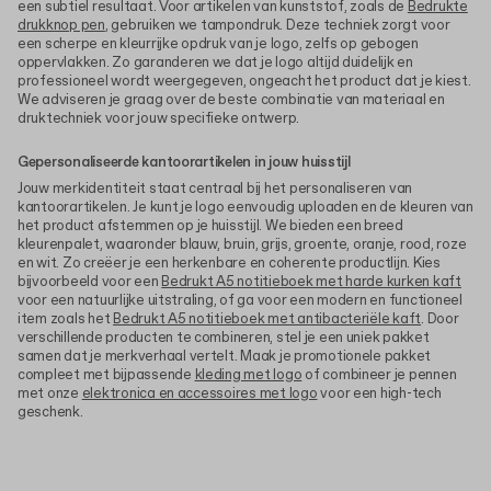
een subtiel resultaat. Voor artikelen van kunststof, zoals de
Bedrukte
drukknop pen
, gebruiken we tampondruk. Deze techniek zorgt voor
een scherpe en kleurrijke opdruk van je logo, zelfs op gebogen
oppervlakken. Zo garanderen we dat je logo altijd duidelijk en
professioneel wordt weergegeven, ongeacht het product dat je kiest.
We adviseren je graag over de beste combinatie van materiaal en
druktechniek voor jouw specifieke ontwerp.
Gepersonaliseerde kantoorartikelen in jouw huisstijl
Jouw merkidentiteit staat centraal bij het personaliseren van
kantoorartikelen. Je kunt je logo eenvoudig uploaden en de kleuren van
het product afstemmen op je huisstijl. We bieden een breed
kleurenpalet, waaronder blauw, bruin, grijs, groente, oranje, rood, roze
en wit. Zo creëer je een herkenbare en coherente productlijn. Kies
bijvoorbeeld voor een
Bedrukt A5 notitieboek met harde kurken kaft
voor een natuurlijke uitstraling, of ga voor een modern en functioneel
item zoals het
Bedrukt A5 notitieboek met antibacteriële kaft
. Door
verschillende producten te combineren, stel je een uniek pakket
samen dat je merkverhaal vertelt. Maak je promotionele pakket
compleet met bijpassende
kleding met logo
of combineer je pennen
met onze
elektronica en accessoires met logo
voor een high-tech
geschenk.