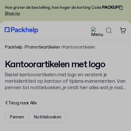
Hoe groter de bestelling, hoe hoger de korting
Code
:
PACKUP
Shop nu
Packhelp
Promotieartikelen
Kantoorartikelen
Kantoorartikelen met logo
Bestel kantoorartikelen met logo en versterk je
merkidentiteit op kantoor of tijdens evenementen. Van
pennen tot notitieboeken, je vindt hier alles wat je nodig
hebt. Ontdek al onze
promotieartikelen met logo
voor
een compleet aanbod van merkgeschenken.
Terug naar
Alle
Pennen
Notitieboeken