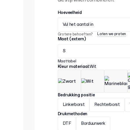
die stijl willen combineren.
Hoeveelheid
Vul het aantal in
Laten we praten
Grotere behoeften?
Maat (extern)
S
Maattabel
Kleur materiaal
:
Wit
Bedrukking positie
Linkerborst
Rechterborst
Drukmethoden
DTF
Borduurwerk