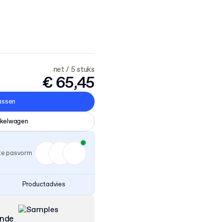
net / 5 stuks
€ 65,45
assen
nkelwagen
ste pasvorm
Productadvies
ende