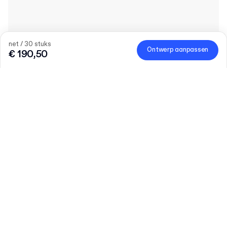
net / 30 stuks
Ontwerp aanpassen
€ 190,50
Product
:
Personaliseren Hanger Snap Lock Productdoos
Hoeveelheid
Vul het aantal in