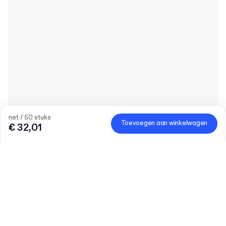
net / 50 stuks
Toevoegen aan winkelwagen
€ 32,01
Product
:
Standaard Kartonnen Wrap Doos
Hoeveelheid