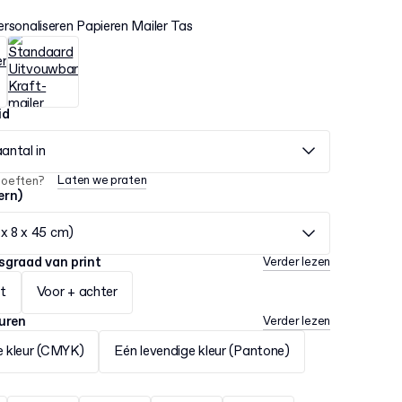
ersonaliseren Papieren Mailer Tas
id
aantal in
Laten we praten
hoeften?
ern)
x 8 x 45 cm)
sgraad van print
Verder lezen
t
Voor + achter
euren
Verder lezen
e kleur (CMYK)
Eén levendige kleur (Pantone)