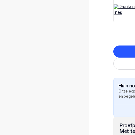
Hulp n
Onze exp
en begele
Proef
Met te