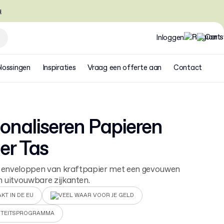
u
Inloggen
lossingen
Inspiraties
Vraag een offerte aan
Contact
onaliseren Papieren
er Tas
e enveloppen van kraftpapier met een gevouwen
 uitvouwbare zijkanten.
KT IN DE EU
VEEL WAAR VOOR JE GELD
ITEITSPROGRAMMA