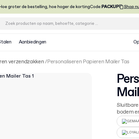
Hoe groter de bestelling, hoe hoger de korting
Code
:
PACKUP
Shop n
Stalen
Aanbiedingen
Op
ren verzendzakken
Personaliseren Papieren Mailer Tas
Pers
Mail
Sluitbar
bodem en
GEMAA
LOYAL