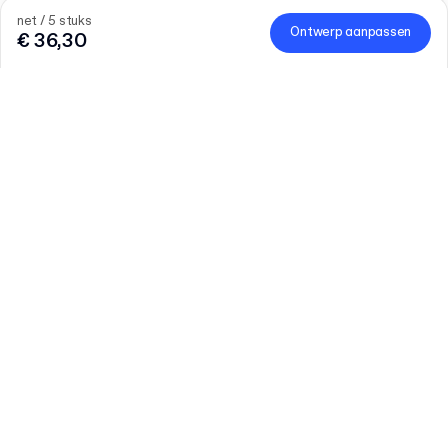
net / 5 stuks
Ontwerp aanpassen
€ 36,30
25% korting op merch
Om de lancering van merch te vieren, profiteer je tijdelijk van
25% korting.
Code
:
MERCHDROP
Hoeveelheid
Vul het aantal in
Grotere behoeften?
Laten we praten
Maat (extern)