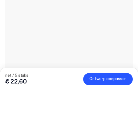
net / 5 stuks
Ontwerp aanpassen
€ 22,60
25% korting op merch
Om de lancering van merch te vieren, profiteer je tijdelijk van
25% korting.
Code
:
MERCHDROP