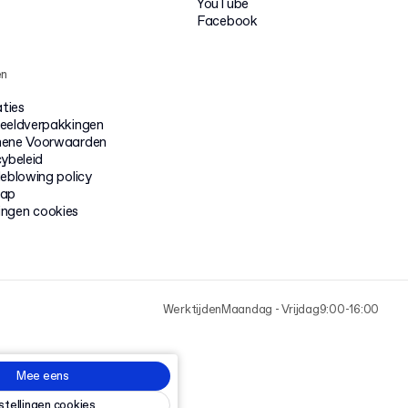
YouTube
Facebook
en
aties
eeldverpakkingen
ene Voorwaarden
cybeleid
leblowing policy
map
lingen cookies
Werktijden
Maandag - Vrijdag
9:00-16:00
Mee eens
nstellingen cookies