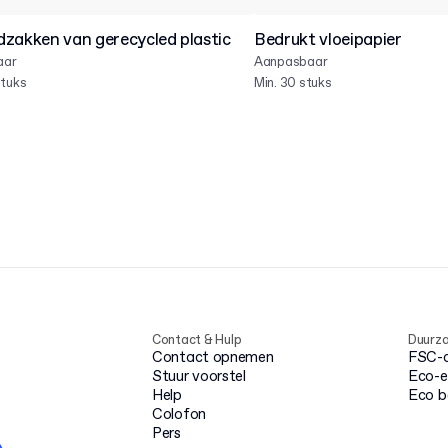
zakken van gerecycled plastic
Bedrukt vloeipapier
aar
Aanpasbaar
stuks
Min. 30 stuks
Contact & Hulp
Duurz
Contact opnemen
FSC-ce
Stuur voorstel
Eco-e
Help
Eco 
Colofon
Pers