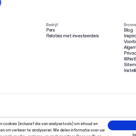
Bedrijf
Bronn
Pers
Blog
Relaties met investeerders
Inspir
Voorb
Algem
Priva
Whist
Site
Instel
 cookies (inclusief die van analysetools) om inhoud en
 en om verkeer te analyseren. We delen informatie over uw
I