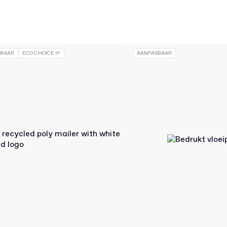
SBAAR
ECO CHOICE 🌱
AANPASBAAR