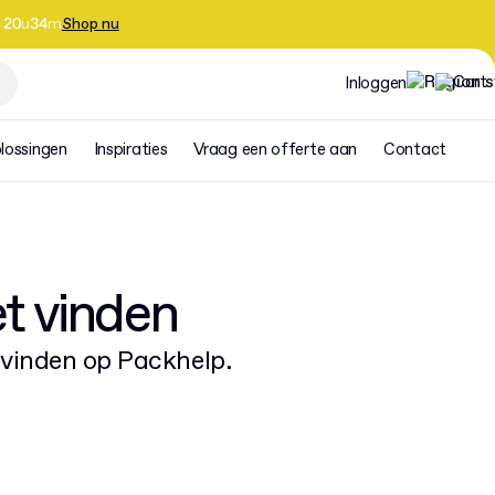
20
u
34
m
Shop nu
Inloggen
lossingen
Inspiraties
Vraag een offerte aan
Contact
et vinden
g vinden op Packhelp.