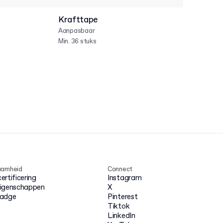
Krafttape
Pe
op
Aanpasbaar
Aa
Min. 36 stuks
Min
aamheid
Connect
rtificering
Instagram
igenschappen
X
badge
Pinterest
Tiktok
LinkedIn