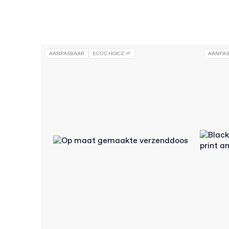
AANPASBAAR
ECO CHOICE 🌱
AANPA