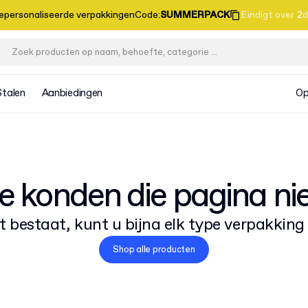
gepersonaliseerde verpakkingen
Code
:
SUMMERPACK
Eindigt over
2
d
Stalen
Aanbiedingen
Op
e konden die pagina ni
t bestaat, kunt u bijna elk type verpakkin
Shop alle producten