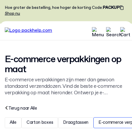
Hoe groter de bestelling, hoe hoger de korting
Code
:
PACKUP
Shop nu
E-commerce verpakkingen op
maat
E-commerce verpakkingen zijn meer dan gewoon
standaard verzenddozen. Vind de beste e-commerce
verpakking op maat hieronder. Ontwerp je e-
commerce dozen helemaal naar wens en ontvang
tussen de 30 en 30.000 dozen binnen 14 dagen bij jou
Terug naar
Alle
op de stoep.
Alle
Carton boxes
Draagtassen
E-commerce ver