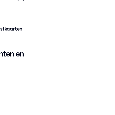
rstkaarten
nten en