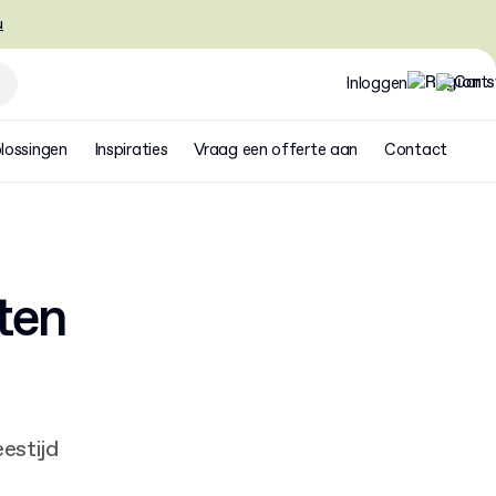
u
Inloggen
lossingen
Inspiraties
Vraag een offerte aan
Contact
ten
eestijd