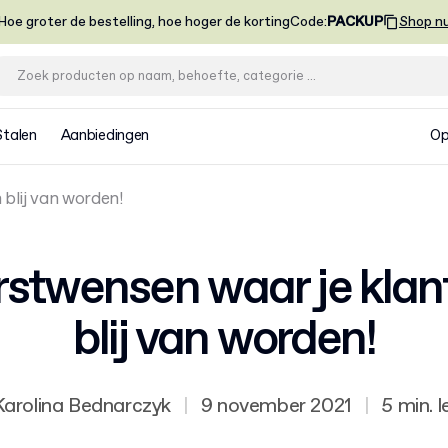
Hoe groter de bestelling, hoe hoger de korting
Code
:
PACKUP
Shop n
Stalen
Aanbiedingen
Op
 blij van worden!
rstwensen waar je klan
blij van worden!
Karolina Bednarczyk
|
9 november 2021
|
5 min. l