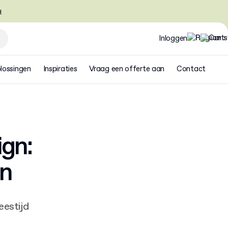
u
Inloggen
lossingen
Inspiraties
Vraag een offerte aan
Contact
gn:
en
leestijd