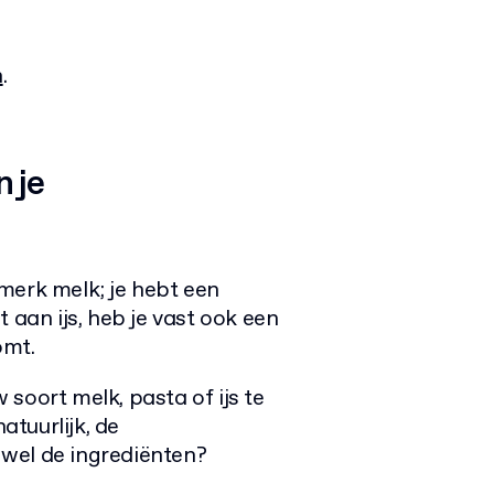
n
.
 je
merk melk; je hebt een
 aan ijs, heb je vast ook een
omt.
soort melk, pasta of ijs te
tuurlijk, de
wel de ingrediënten?