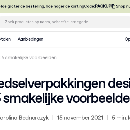
Hoe groter de bestelling, hoe hoger de korting
Code
:
PACKUP
Shop n
Stalen
Aanbiedingen
Op
 5 smakelijke voorbeelden
edselverpakkingen desi
 smakelijke voorbeeld
arolina Bednarczyk
|
15 november 2021
|
5 min. 