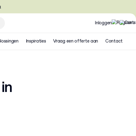
u
Inloggen
lossingen
Inspiraties
Vraag een offerte aan
Contact
in