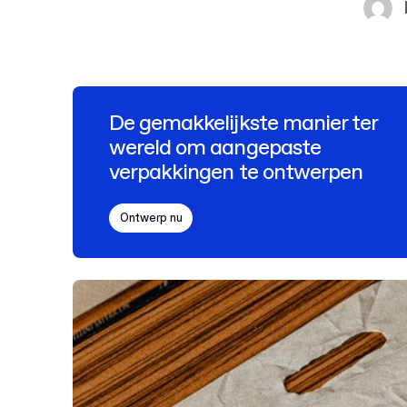
De gemakkelijkste manier ter
wereld om aangepaste
verpakkingen te ontwerpen
Ontwerp nu