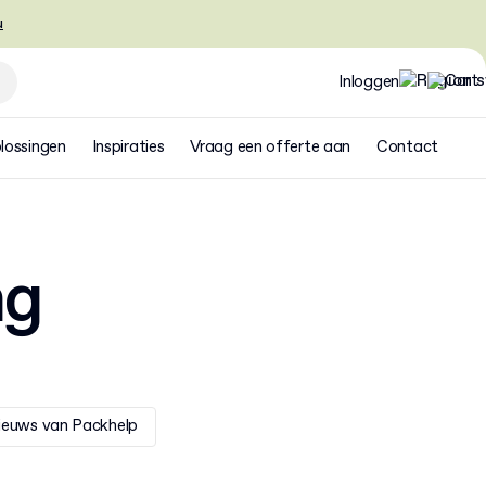
u
Inloggen
lossingen
Inspiraties
Vraag een offerte aan
Contact
ng
ieuws van Packhelp