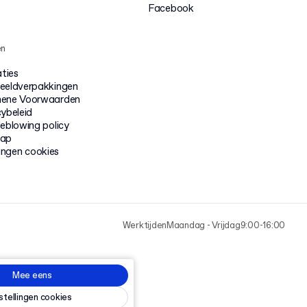
Facebook
en
aties
eeldverpakkingen
ene Voorwaarden
cybeleid
leblowing policy
map
lingen cookies
Werktijden
Maandag - Vrijdag
9:00-16:00
Mee eens
nstellingen cookies