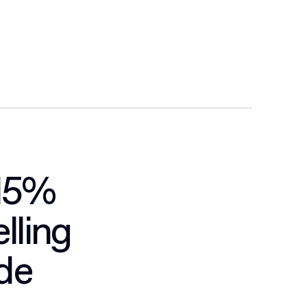
 15%
lling
 de