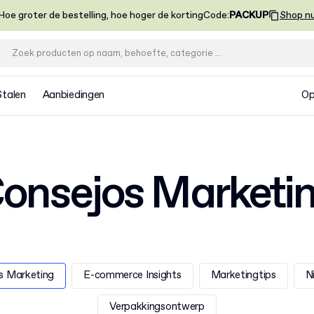
Hoe groter de bestelling, hoe hoger de korting
Code
:
PACKUP
Shop n
Stalen
Aanbiedingen
Op
onsejos Marketi
s Marketing
E-commerce Insights
Marketingtips
N
Verpakkingsontwerp