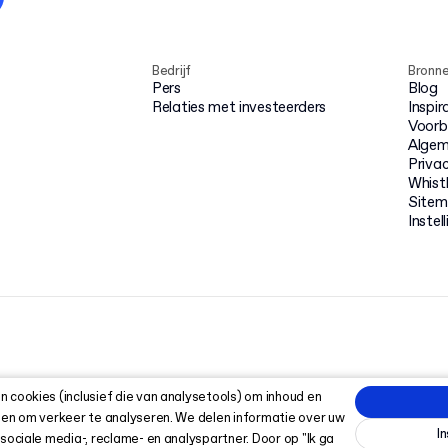
Bedrijf
Bronn
Pers
Blog
Relaties met investeerders
Inspir
Voorb
Algem
Priva
Whist
Site
Instel
 cookies (inclusief die van analysetools) om inhoud en
 en om verkeer te analyseren. We delen informatie over uw
I
sociale media-, reclame- en analyspartner. Door op "Ik ga