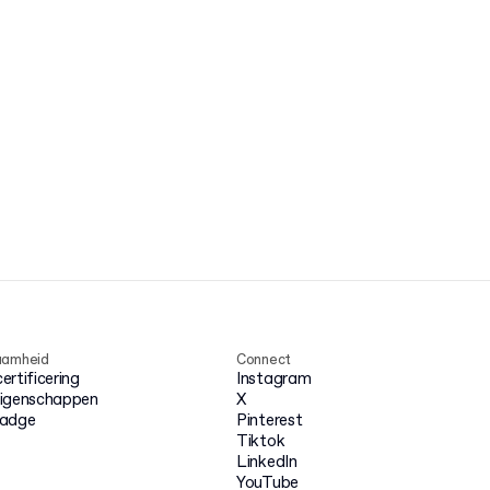
aamheid
Connect
rtificering
Instagram
igenschappen
X
badge
Pinterest
Tiktok
LinkedIn
YouTube