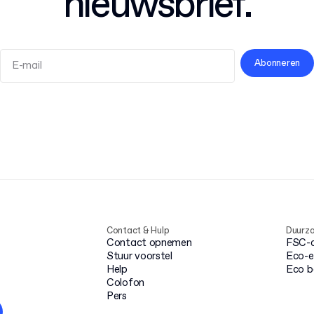
nieuwsbrief.
Abonneren
Algemene Voorwaarden
Privacybeleid
Contact & Hulp
Duurz
Contact opnemen
FSC-ce
Stuur voorstel
Eco-e
Help
Eco 
Colofon
Pers