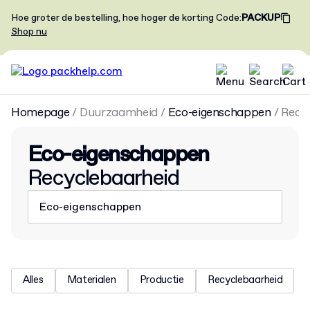
Hoe groter de bestelling, hoe hoger de korting
Code
:
PACKUP
Shop nu
Homepage
/
Duurzaamheid
/
Eco-eigenschappen
/
Recy
Eco-eigenschappen
Recyclebaarheid
Eco-eigenschappen
Alles
Materialen
Productie
Recyclebaarheid