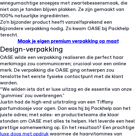
winegumachtige
snoepjes
met zwartebessensmaak, die
niet aan je tanden blijven plakken. Ze zijn gemaakt van
100% natuurlijke ingrediënten.
Zo’n bijzonder product heeft vanzelfsprekend een
bijzondere verpakking nodig. Zo kwam OASE bij Packhelp
terecht.
Maak je eigen premium verpakking op maat
Design-verpakking
OASE wilde een verpakking realiseren die perfect haar
merkimago zou communiceren; cruciaal voor een online
merk. De verpakking die OASE ging ontwerpen zou
tenslotte het eerste fysieke contactpunt met de klant
worden.
“
We wilden iets dat er luxe uitzag en de essentie van onze
‘gummies' zou overbrengen
."
Justin had de high-end uitstraling van een Tiffany
parfumdoosje voor ogen. Dan was hij bij Packhelp aan het
juiste adres; met sales- en productieteams die klaar
stonden om OASE met alles te helpen. Het leverde een heel
prettige samenwerking op. En h
et resultaat? E
en prachtige
luxe doos met opdruk
waarmee de haarvitamines van