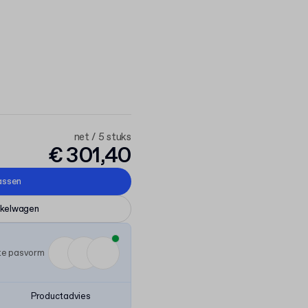
net / 5 stuks
€ 301,40
assen
nkelwagen
ste pasvorm
Productadvies