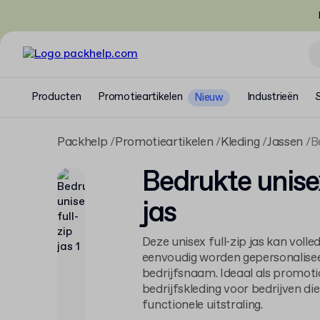
Producten
Promotieartikelen
Industrieën
Nieuw
Packhelp
Promotieartikelen
Kleding
Jassen
B
Bedrukte unisex
jas
Deze unisex full-zip jas kan voll
eenvoudig worden gepersonalisee
bedrijfsnaam. Ideaal als promotio
bedrijfskleding voor bedrijven di
functionele uitstraling.