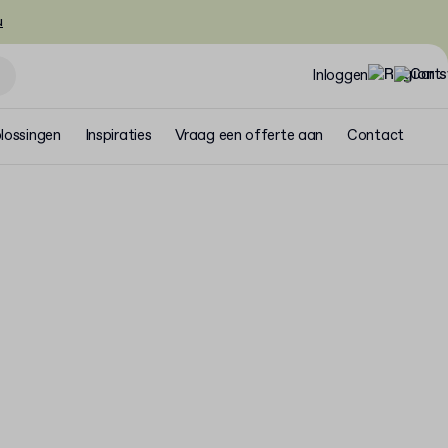
u
Inloggen
lossingen
Inspiraties
Vraag een offerte aan
Contact