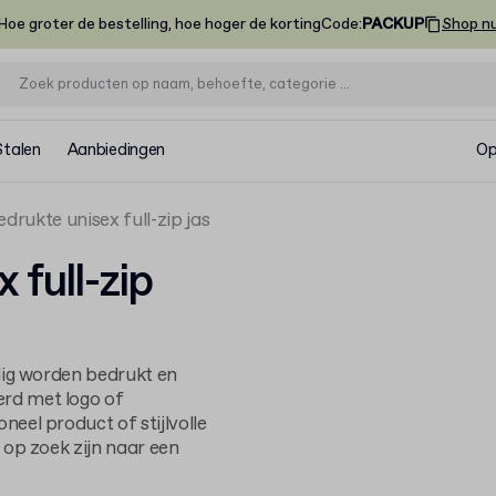
Hoe groter de bestelling, hoe hoger de korting
Code
:
PACKUP
Shop n
Stalen
Aanbiedingen
Op
edrukte unisex full-zip jas
 full-zip
edig worden bedrukt en
rd met logo of
neel product of stijlvolle
e op zoek zijn naar een