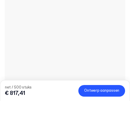
net / 500 stuks
Ontwerp aanpassen
€ 817,41
15% korting op gepersonaliseerde verpakkingen
De zomer is in volle gang. Profiteer van 15% korting op